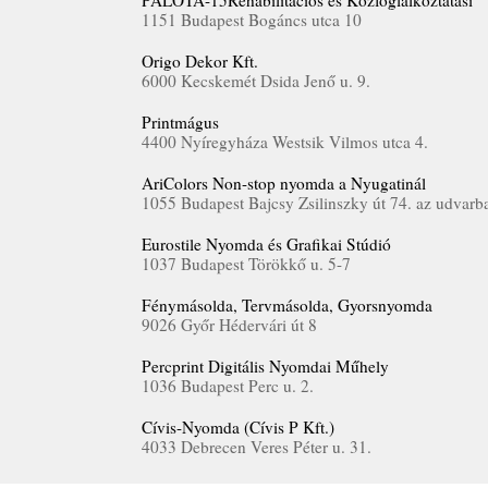
PALOTA-15Rehabilitációs és Közfoglalkoztatási
1151 Budapest Bogáncs utca 10
Origo Dekor Kft.
6000 Kecskemét Dsida Jenő u. 9.
Printmágus
4400 Nyíregyháza Westsik Vilmos utca 4.
AriColors Non-stop nyomda a Nyugatinál
1055 Budapest Bajcsy Zsilinszky út 74. az udvarb
Eurostile Nyomda és Grafikai Stúdió
1037 Budapest Törökkő u. 5-7
Fénymásolda, Tervmásolda, Gyorsnyomda
9026 Győr Hédervári út 8
Percprint Digitális Nyomdai Műhely
1036 Budapest Perc u. 2.
Cívis-Nyomda (Cívis P Kft.)
4033 Debrecen Veres Péter u. 31.