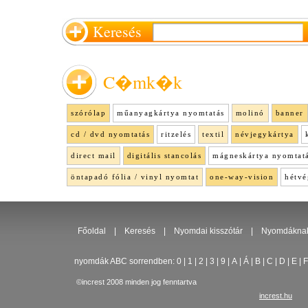
Keresés
C�mk�k
szórólap
műanyagkártya nyomtatás
molinó
banner
cd / dvd nyomtatás
ritzelés
textil
névjegykártya
direct mail
digitális stancolás
mágneskártya nyomtat
öntapadó fólia / vinyl nyomtat
one-way-vision
hétvé
Főoldal
|
Keresés
|
Nyomdai kisszótár
|
Nyomdákna
nyomdák ABC sorrendben:
0
|
1
|
2
|
3
|
9
|
A
|
Á
|
B
|
C
|
D
|
E
|
F
©increst 2008 minden jog fenntartva
increst.hu