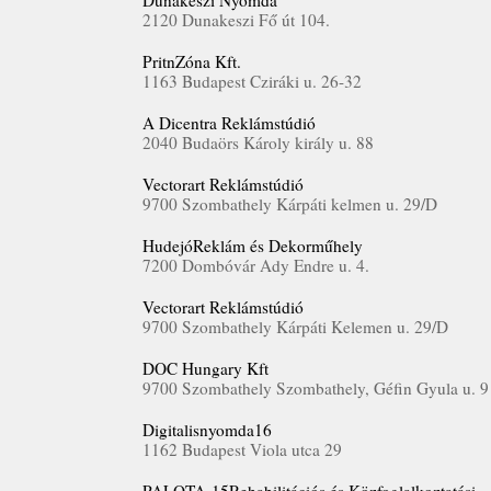
Dunakeszi Nyomda
2120 Dunakeszi Fő út 104.
PritnZóna Kft.
1163 Budapest Cziráki u. 26-32
A Dicentra Reklámstúdió
2040 Budaörs Károly király u. 88
Vectorart Reklámstúdió
9700 Szombathely Kárpáti kelmen u. 29/D
HudejóReklám és Dekorműhely
7200 Dombóvár Ady Endre u. 4.
Vectorart Reklámstúdió
9700 Szombathely Kárpáti Kelemen u. 29/D
DOC Hungary Kft
9700 Szombathely Szombathely, Géfin Gyula u. 9
Digitalisnyomda16
1162 Budapest Viola utca 29