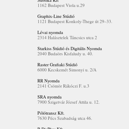
Subrika Kft
1162 Budapest Viola u.29
Graphix-Line Stúdió
1121 Budapest Konkoly­­-Thege út 29–33.
Lévai nyomda
2314 Halásztelek Táncsics utca 2
Starkiss Stúdió és Digitális Nyomda
2040 Budaörs Kisfaludy u. 40.
Raster Grafiaki Stúdió
6000 Kecskemét Simonyi u. 2/A
RR Nyomda
2141 Csömör Rákóczi F. u.3
SRA nyomda
7900 Szigetvár József Attila u. 12.
Pólótransz Kft.
7630 Pécs Szabadság utca 46.