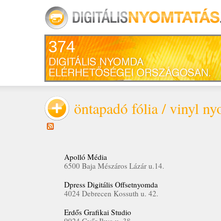
374
öntapadó fólia / vinyl ny
Apolló Média
6500 Baja Mészáros Lázár u.14.
Dpress Digitális Offsetnyomda
4024 Debrecen Kossuth u. 42.
Erdős Grafikai Studio