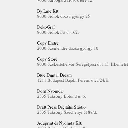
7000 Sárbogárd Hősök tere 12.
By Line Kft.
8600 Siófok dozsa györgy 25
DekoGraf
8600 Siófok Fő u. 162.
Copy Endre
2000 Szentendre dozsa györgy 10
Copy Store
8000 Székesfehérvár Seregélyesi út 113. III.emele
Blue Digital Dream
1211 Budapest Bajáki Ferenc utca 24/K
Doril Nyomda
2335 Taksony Botond u. 6.
Draft Press Digitális Stúdió
2335 Taksony Széchenyi út 88/d.
Aduprint és Nyomda Kft.