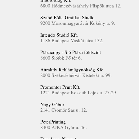
Bíborördög Kft.
6800 Hódmezővásárhely Püspök utca 12.
Szabó Fólia Grafikai Studio
9200 Mosonmagyaróvár Kökény u. 9.
Intendo Stúdió Kft.
1186 Budapest Vaskút utca 132.
Plázacopy - Sió Pláza földszint
8600 Siófok Fő tér 6.
Attraktív Reklámügynökség Kfc.
8000 Székesfehérvár Kisteleki u. 99.
Promontor Print Kft.
1221 Budapest Kossuth Lajos u. 25-29
Nagy Gábor
2141 Csömör Sas u. 12.
PeterPrinting
8400 AJKA Gyár u. 46.