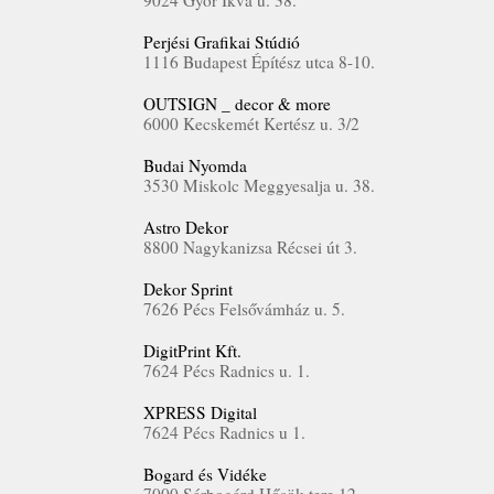
9024 Győr Ikva u. 38.
Perjési Grafikai Stúdió
1116 Budapest Építész utca 8-10.
OUTSIGN _ decor & more
6000 Kecskemét Kertész u. 3/2
Budai Nyomda
3530 Miskolc Meggyesalja u. 38.
Astro Dekor
8800 Nagykanizsa Récsei út 3.
Dekor Sprint
7626 Pécs Felsővámház u. 5.
DigitPrint Kft.
7624 Pécs Radnics u. 1.
XPRESS Digital
7624 Pécs Radnics u 1.
Bogard és Vidéke