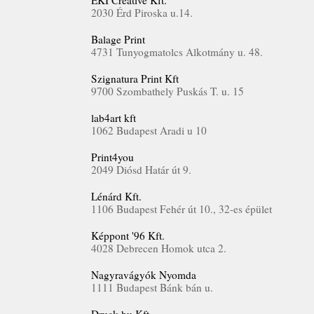
EKI Creative Kft.
2030 Érd Piroska u.14.
Balage Print
4731 Tunyogmatolcs Alkotmány u. 48.
Szignatura Print Kft
9700 Szombathely Puskás T. u. 15
lab4art kft
1062 Budapest Aradi u 10
Print4you
2049 Diósd Határ út 9.
Lénárd Kft.
1106 Budapest Fehér út 10., 32-es épület
Képpont '96 Kft.
4028 Debrecen Homok utca 2.
Nagyravágyók Nyomda
1111 Budapest Bánk bán u.