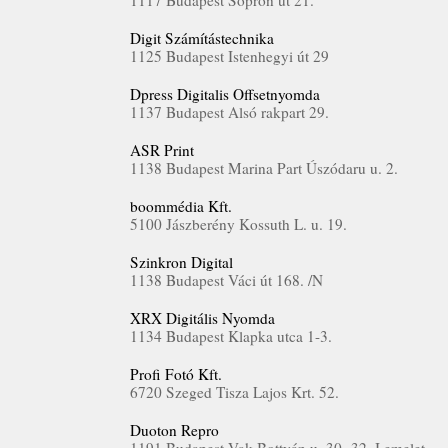
1117 Budapest Sopron út 21.
Digit Számítástechnika
1125 Budapest Istenhegyi út 29
Dpress Digitalis Offsetnyomda
1137 Budapest Alsó rakpart 29.
ASR Print
1138 Budapest Marina Part Úszódaru u. 2.
boommédia Kft.
5100 Jászberény Kossuth L. u. 19.
Szinkron Digital
1138 Budapest Váci út 168. /N
XRX Digitális Nyomda
1134 Budapest Klapka utca 1-3.
Profi Fotó Kft.
6720 Szeged Tisza Lajos Krt. 52.
Duoton Repro