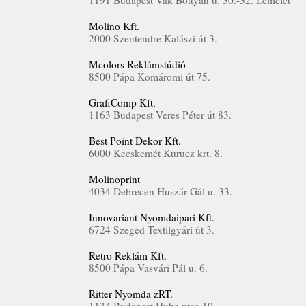
1191 Budapest Vak Bottyán u. 30.-32. I.emelet
Molino Kft.
2000 Szentendre Kalászi út 3.
Mcolors Reklámstúdió
8500 Pápa Komáromi út 75.
GrafiComp Kft.
1163 Budapest Veres Péter út 83.
Best Point Dekor Kft.
6000 Kecskemét Kurucz krt. 8.
Molinoprint
4034 Debrecen Huszár Gál u. 33.
Innovariant Nyomdaipari Kft.
6724 Szeged Textilgyári út 3.
Retro Reklám Kft.
8500 Pápa Vasvári Pál u. 6.
Ritter Nyomda zRT.