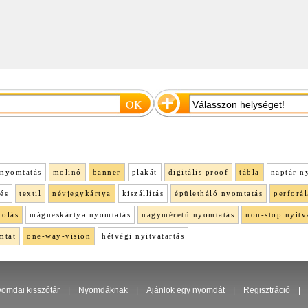
nyomtatás
molinó
banner
plakát
digitális proof
tábla
naptár n
lés
textil
névjegykártya
kiszállítás
épületháló nyomtatás
perforál
colás
mágneskártya nyomtatás
nagyméretű nyomtatás
non-stop nyitv
mtat
one-way-vision
hétvégi nyitvatartás
omdai kisszótár
|
Nyomdáknak
|
Ajánlok egy nyomdát
|
Regisztráció
|