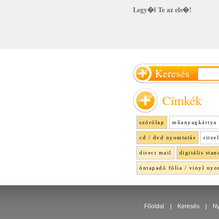
Legy�l Te az els�!
Keresés
Címkék
szórólap
műanyagkártya 
cd / dvd nyomtatás
ritze
direct mail
digitális stan
öntapadó fólia / vinyl nyo
Főoldal
|
Keresés
|
Ny