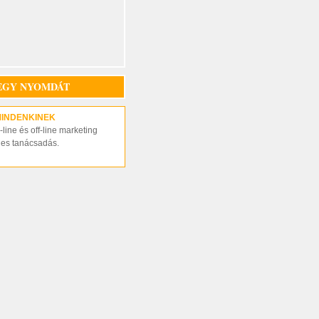
EGY NYOMDÁT
MINDENKINEK
line és off-line marketing
nes tanácsadás.