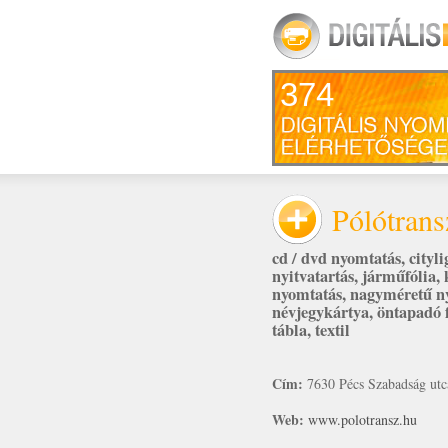
374
Pólótrans
cd / dvd nyomtatás
,
cityl
nyitvatartás
,
járműfólia
,
nyomtatás
,
nagyméretű n
névjegykártya
,
öntapadó f
tábla
,
textil
Cím:
7630 Pécs Szabadság utc
Web:
www.polotransz.hu