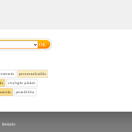
yomtatás
perszonalizálás
ás
citylight plakát
atartás
járműfólia
Belépés