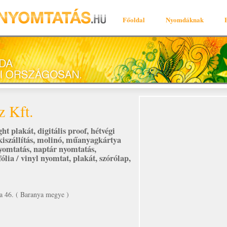
Főoldal
Nyomdáknak
z Kft.
ight plakát
,
digitális proof
,
hétvégi
kiszállítás
,
molinó
,
műanyagkártya
yomtatás
,
naptár nyomtatás
,
ólia / vinyl nyomtat
,
plakát
,
szórólap
,
a 46. ( Baranya megye )