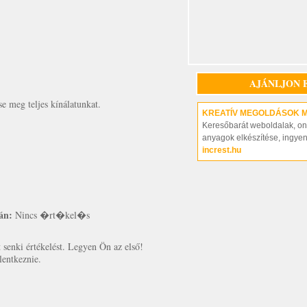
AJÁNLJON 
e meg teljes kínálatunkat.
KREATÍV MEGOLDÁSOK 
Keresőbarát weboldalak, on-
anyagok elkészítése, ingye
increst.hu
án:
Nincs �rt�kel�s
senki értékelést. Legyen Ön az első!
lentkeznie.