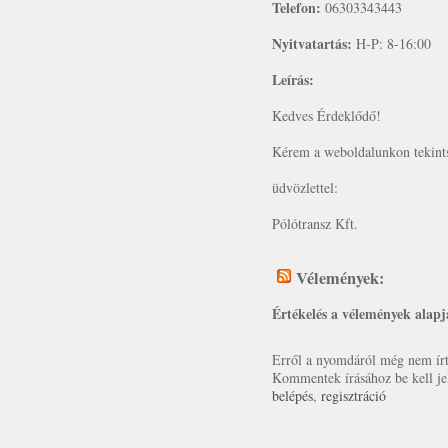
Telefon:
06303343443
Nyitvatartás:
H-P: 8-16:00
Leírás:
Kedves Érdeklődő!
Kérem a weboldalunkon tekints
üdvözlettel:
Pólótransz Kft.
Vélemények:
Értékelés a vélemények alapj
Erről a nyomdáról még nem írt 
Kommentek írásához be kell je
belépés
,
regisztráció