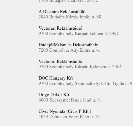
1163 Budapest Cziráki u. 26-32
A Dicentra Reklámstúdió
2040 Budaörs Károly király u. 88
Vectorart Reklámstúdió
9700 Szombathely Kárpáti kelmen u. 29/D
HudejóReklám és Dekorműhely
7200 Dombóvár Ady Endre u. 4.
Vectorart Reklámstúdió
9700 Szombathely Kárpáti Kelemen u. 29/D
DOC Hungary Kft
9700 Szombathely Szombathely, Géfin Gyula u. 9
Origo Dekor Kft.
6000 Kecskemét Dsida Jenő u. 9.
Cívis-Nyomda (Cívis P Kft.)
4033 Debrecen Veres Péter u. 31.