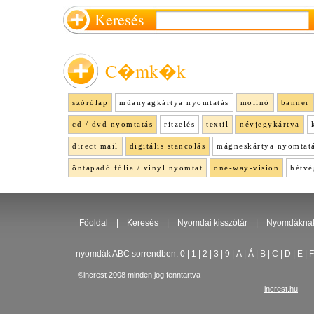
Keresés
C�mk�k
szórólap
műanyagkártya nyomtatás
molinó
banner
cd / dvd nyomtatás
ritzelés
textil
névjegykártya
direct mail
digitális stancolás
mágneskártya nyomtat
öntapadó fólia / vinyl nyomtat
one-way-vision
hétvé
Főoldal
|
Keresés
|
Nyomdai kisszótár
|
Nyomdákna
nyomdák ABC sorrendben:
0
|
1
|
2
|
3
|
9
|
A
|
Á
|
B
|
C
|
D
|
E
|
F
©increst 2008 minden jog fenntartva
increst.hu