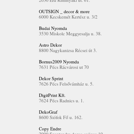
2030 Érd Riminyáki út. 61.
OUTSIGN _ decor & more
6000 Kecskemét Kertész u. 3/2
Budai Nyomda
3530 Miskolc Meggyesalja u. 38.
Astro Dekor
8800 Nagykanizsa Récsei út 3.
Bornus2009 Nyomda
7631 Pécs Rácvárosi ut 70
Dekor Sprint
7626 Pécs Felsővámház u. 5.
DigitPrint Kft.
7624 Pécs Radnics u. 1.
DekoGraf
8600 Siófok Fő u. 162.
Copy Endre