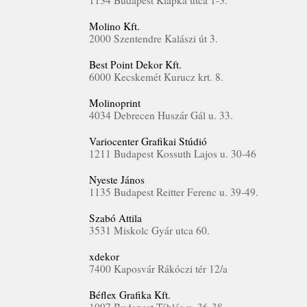
1134 Budapest Klapka utca 1-3.
Molino Kft.
2000 Szentendre Kalászi út 3.
Best Point Dekor Kft.
6000 Kecskemét Kurucz krt. 8.
Molinoprint
4034 Debrecen Huszár Gál u. 33.
Variocenter Grafikai Stúdió
1211 Budapest Kossuth Lajos u. 30-46
Nyeste János
1135 Budapest Reitter Ferenc u. 39-49.
Szabó Attila
3531 Miskolc Gyár utca 60.
xdekor
7400 Kaposvár Rákóczi tér 12/a
Béflex Grafika Kft.