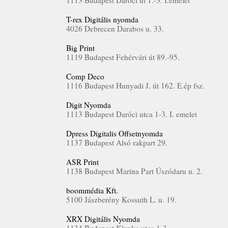
1113 Budapest Daróci út 1.-3. I.emelet
T-rex Digitális nyomda
4026 Debrecen Darabos u. 33.
Big Print
1119 Budapest Fehérvári út 89.-95.
Comp Deco
1116 Budapest Hunyadi J. út 162. E.ép fsz.
Digit Nyomda
1113 Budapest Daróci utca 1-3. I. emelet
Dpress Digitalis Offsetnyomda
1137 Budapest Alsó rakpart 29.
ASR Print
1138 Budapest Marina Part Úszódaru u. 2.
boommédia Kft.
5100 Jászberény Kossuth L. u. 19.
XRX Digitális Nyomda