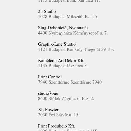
1115 Budapest Bánk bán utca 11.
2b Studio
1028 Budapest Mikszáth K. u. 5.
Sing Dekoráció, Nyomtatás
4400 Nyíregyháza Kéményseprő u. 7.
Graphix-Line Stúdió
1121 Budapest Konkoly­­-Thege út 29–33.
Kaméleon Art Dekor Kft.
1135 Budapest Jász utca 5.
Print Control
7940 Szentlőrinc Szentlőrinc 7940
studio7one
8600 Siófok Zúgó u. 6. Fsz. 2.
XL Poszter
2030 Érd Sárvíz u. 15
Print Produkció Kft.