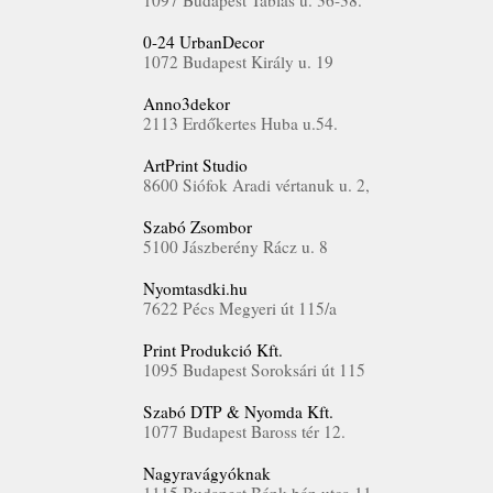
1097 Budapest Táblás u. 36-38.
0-24 UrbanDecor
1072 Budapest Király u. 19
Anno3dekor
2113 Erdőkertes Huba u.54.
ArtPrint Studio
8600 Siófok Aradi vértanuk u. 2,
Szabó Zsombor
5100 Jászberény Rácz u. 8
Nyomtasdki.hu
7622 Pécs Megyeri út 115/a
Print Produkció Kft.
1095 Budapest Soroksári út 115
Szabó DTP & Nyomda Kft.
1077 Budapest Baross tér 12.
Nagyravágyóknak