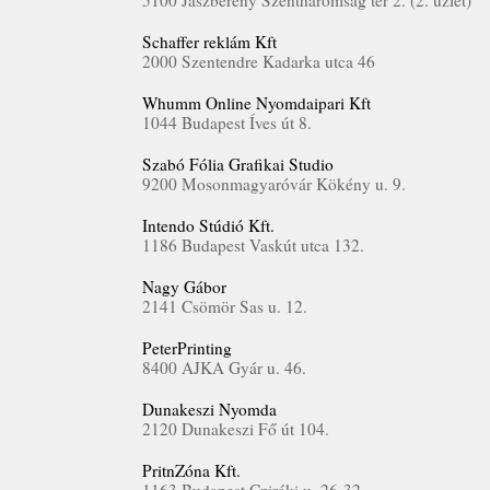
5100 Jászberény Szentháromság tér 2. (2. üzlet)
Schaffer reklám Kft
2000 Szentendre Kadarka utca 46
Whumm Online Nyomdaipari Kft
1044 Budapest Íves út 8.
Szabó Fólia Grafikai Studio
9200 Mosonmagyaróvár Kökény u. 9.
Intendo Stúdió Kft.
1186 Budapest Vaskút utca 132.
Nagy Gábor
2141 Csömör Sas u. 12.
PeterPrinting
8400 AJKA Gyár u. 46.
Dunakeszi Nyomda
2120 Dunakeszi Fő út 104.
PritnZóna Kft.