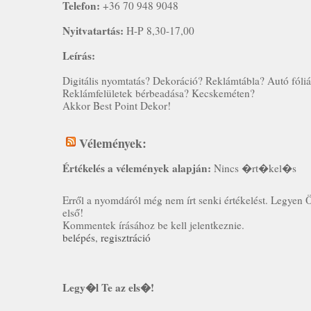
Telefon:
+36 70 948 9048
Nyitvatartás:
H-P 8,30-17,00
Leírás:
Digitális nyomtatás? Dekoráció? Reklámtábla? Autó fóli
Reklámfelületek bérbeadása? Kecskeméten?
Akkor Best Point Dekor!
Vélemények:
Értékelés a vélemények alapján:
Nincs �rt�kel�s
Erről a nyomdáról még nem írt senki értékelést. Legyen 
első!
Kommentek írásához be kell jelentkeznie.
belépés
,
regisztráció
Legy�l Te az els�!