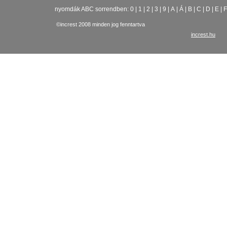
nyomdák ABC sorrendben:
0
|
1
|
2
|
3
|
9
|
A
|
Á
|
B
|
C
|
D
|
E
|
F
©increst 2008 minden jog fenntartva
increst.hu