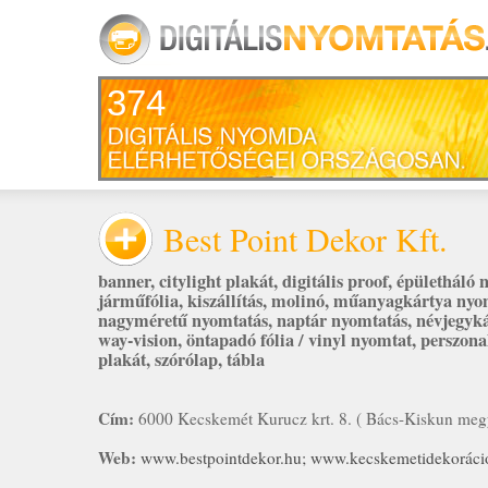
374
Best Point Dekor Kft.
banner
,
citylight plakát
,
digitális proof
,
épületháló 
járműfólia
,
kiszállítás
,
molinó
,
műanyagkártya nyo
nagyméretű nyomtatás
,
naptár nyomtatás
,
névjegyk
way-vision
,
öntapadó fólia / vinyl nyomtat
,
perszona
plakát
,
szórólap
,
tábla
Cím:
6000 Kecskemét Kurucz krt. 8. ( Bács-Kiskun meg
Web:
www.bestpointdekor.hu; www.kecskemetidekoráci