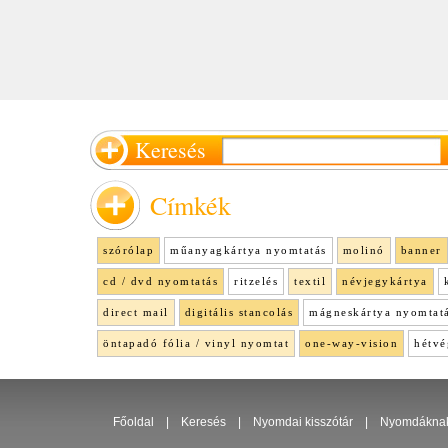
Keresés
Címkék
szórólap
műanyagkártya nyomtatás
molinó
banner
cd / dvd nyomtatás
ritzelés
textil
névjegykártya
direct mail
digitális stancolás
mágneskártya nyomtat
öntapadó fólia / vinyl nyomtat
one-way-vision
hétvé
Főoldal
|
Keresés
|
Nyomdai kisszótár
|
Nyomdákna