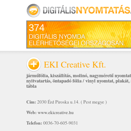
374
EKI Creative Kft.
járműfólia
,
kiszállítás
,
molinó
,
nagyméretű nyomtat
nyitvatartás
,
öntapadó fólia / vinyl nyomtat
,
plakát
,
tábla
Cím:
2030 Érd Piroska u.14. ( Pest megye )
Web:
www.ekicreative.hu
Telefon:
0036-70-605-9031