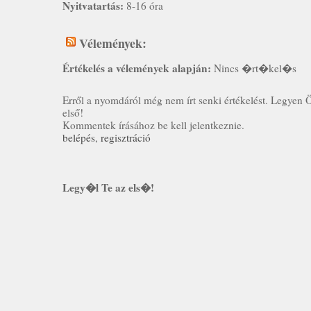
Nyitvatartás:
8-16 óra
Vélemények:
Értékelés a vélemények alapján:
Nincs �rt�kel�s
Erről a nyomdáról még nem írt senki értékelést. Legyen 
első!
Kommentek írásához be kell jelentkeznie.
belépés
,
regisztráció
Legy�l Te az els�!