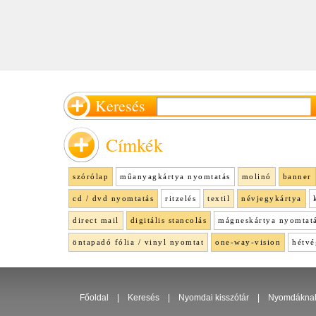
Keresés
Címkék
szórólap
műanyagkártya nyomtatás
molinó
banner
cd / dvd nyomtatás
ritzelés
textil
névjegykártya
direct mail
digitális stancolás
mágneskártya nyomtat
öntapadó fólia / vinyl nyomtat
one-way-vision
hétvé
Főoldal
|
Keresés
|
Nyomdai kisszótár
|
Nyomdákna