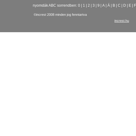
nyomdák ABC sorrendben:
0
|
1
|
2
|
3
|
9
|
A
|
Á
|
B
|
C
|
D
|
E
|
F
©increst 2008 minden jog fenntartva
increst.hu