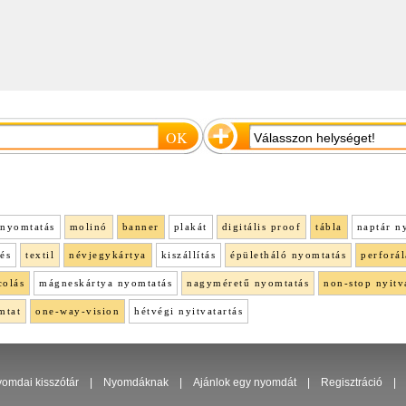
nyomtatás
molinó
banner
plakát
digitális proof
tábla
naptár n
lés
textil
névjegykártya
kiszállítás
épületháló nyomtatás
perforál
colás
mágneskártya nyomtatás
nagyméretű nyomtatás
non-stop nyitv
mtat
one-way-vision
hétvégi nyitvatartás
omdai kisszótár
|
Nyomdáknak
|
Ajánlok egy nyomdát
|
Regisztráció
|