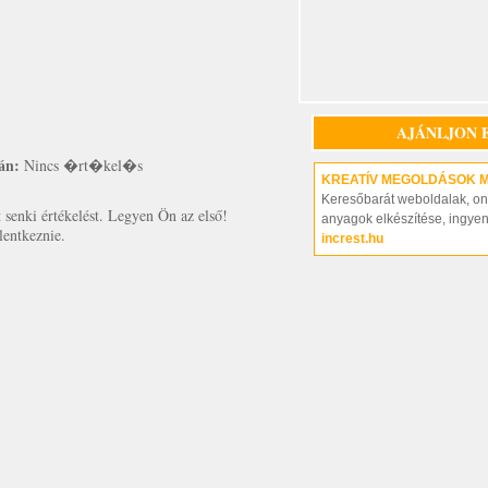
AJÁNLJON 
án:
Nincs �rt�kel�s
KREATÍV MEGOLDÁSOK 
Keresőbarát weboldalak, on-
senki értékelést. Legyen Ön az első!
anyagok elkészítése, ingye
lentkeznie.
increst.hu