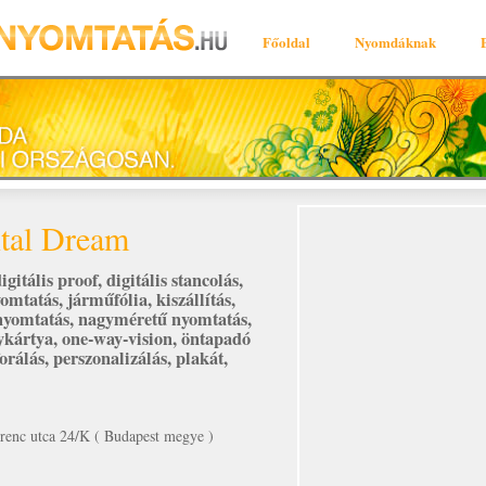
Főoldal
Nyomdáknak
ital Dream
igitális proof
,
digitális stancolás
,
yomtatás
,
járműfólia
,
kiszállítás
,
nyomtatás
,
nagyméretű nyomtatás
,
ykártya
,
one-way-vision
,
öntapadó
orálás
,
perszonalizálás
,
plakát
,
renc utca 24/K ( Budapest megye )