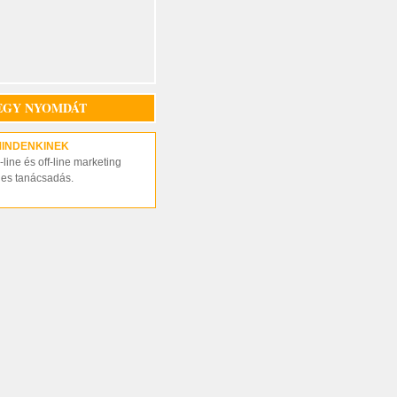
EGY NYOMDÁT
MINDENKINEK
line és off-line marketing
nes tanácsadás.