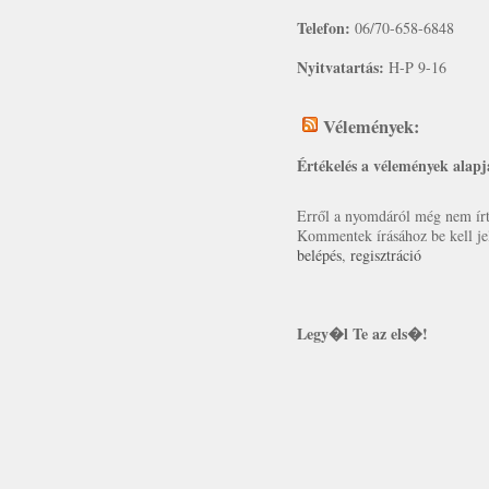
Telefon:
06/70-658-6848
Nyitvatartás:
H-P 9-16
Vélemények:
Értékelés a vélemények alapj
Erről a nyomdáról még nem írt 
Kommentek írásához be kell je
belépés
,
regisztráció
Legy�l Te az els�!