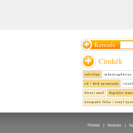
Keresés
Címkék
szórólap
műanyagkártya 
cd / dvd nyomtatás
ritze
direct mail
digitális stan
öntapadó fólia / vinyl nyo
Főoldal
|
Keresés
|
Ny