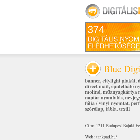
374
Blue Dig
banner
,
citylight plakát
,
d
direct mail
,
épületháló n
molinó
,
műanyagkártya 
naptár nyomtatás
,
névjeg
fólia / vinyl nyomtat
,
perf
szórólap
,
tábla
,
textil
Cím:
1211 Budapest Bajáki Fe
Web:
tankpad.hu/