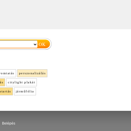
yomtatás
perszonalizálás
ás
citylight plakát
atartás
járműfólia
Belépés