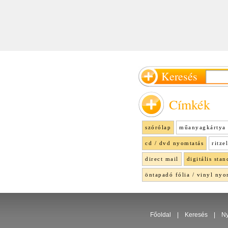
Keresés
Címkék
szórólap
műanyagkártya 
cd / dvd nyomtatás
ritze
direct mail
digitális stan
öntapadó fólia / vinyl nyo
Főoldal
|
Keresés
|
Ny