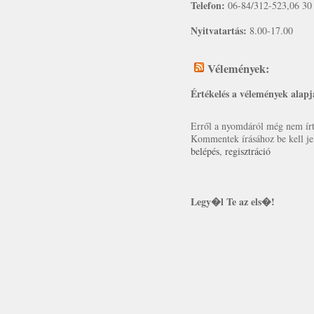
Telefon:
06-84/312-523,06 30
Nyitvatartás:
8.00-17.00
Vélemények:
Értékelés a vélemények alapj
Erről a nyomdáról még nem írt 
Kommentek írásához be kell je
belépés
,
regisztráció
Legy�l Te az els�!