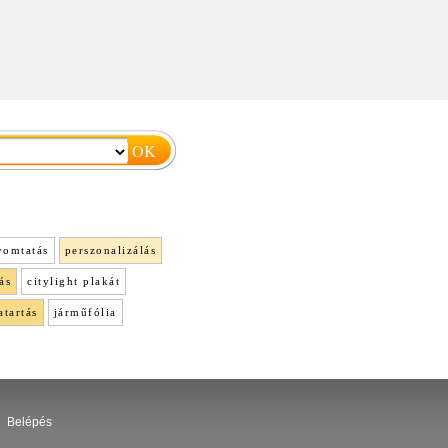
yomtatás
perszonalizálás
ás
citylight plakát
atartás
járműfólia
Belépés