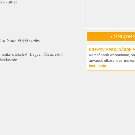
 820 39 73
AJÁNLJON 
án:
Nincs �rt�kel�s
KREATÍV MEGOLDÁSOK 
senki értékelést. Legyen Ön az első!
Keresőbarát weboldalak, on-
lentkeznie.
anyagok elkészítése, ingye
increst.hu