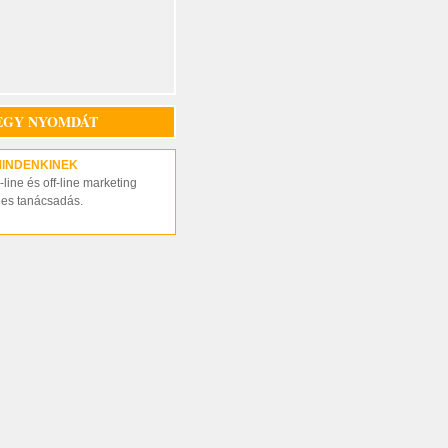
EGY NYOMDÁT
MINDENKINEK
line és off-line marketing
nes tanácsadás.