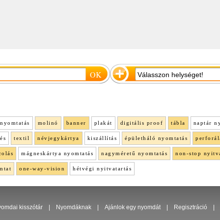
nyomtatás
molinó
banner
plakát
digitális proof
tábla
naptár n
lés
textil
névjegykártya
kiszállítás
épületháló nyomtatás
perforál
colás
mágneskártya nyomtatás
nagyméretű nyomtatás
non-stop nyitv
mtat
one-way-vision
hétvégi nyitvatartás
omdai kisszótár
|
Nyomdáknak
|
Ajánlok egy nyomdát
|
Regisztráció
|