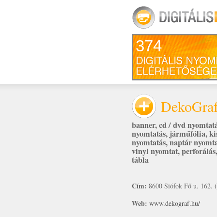
374
DekoGra
banner
,
cd / dvd nyomtat
nyomtatás
,
járműfólia
,
ki
nyomtatás
,
naptár nyomta
vinyl nyomtat
,
perforálás
tábla
Cím:
8600 Siófok Fő u. 162.
Web:
www.dekograf.hu/