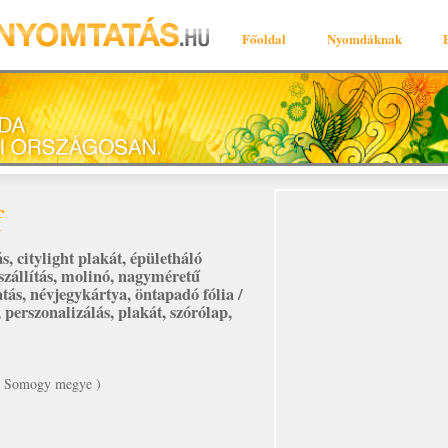
Főoldal
Nyomdáknak
f
ás
,
citylight plakát
,
épületháló
szállítás
,
molinó
,
nagyméretű
tás
,
névjegykártya
,
öntapadó fólia /
,
perszonalizálás
,
plakát
,
szórólap
,
 ( Somogy megye )