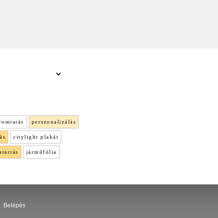
yomtatás
perszonalizálás
ás
citylight plakát
atartás
járműfólia
Belépés