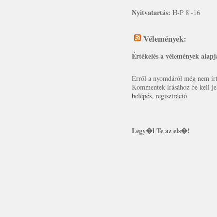
Nyitvatartás:
H-P 8 -16
Vélemények:
Értékelés a vélemények alapj
Erről a nyomdáról még nem írt 
Kommentek írásához be kell je
belépés
,
regisztráció
Legy�l Te az els�!