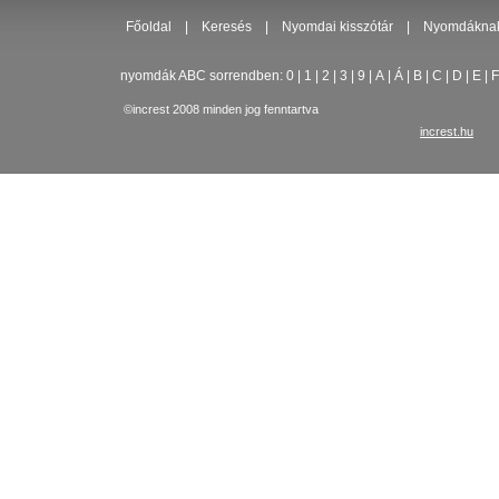
Főoldal
|
Keresés
|
Nyomdai kisszótár
|
Nyomdákna
nyomdák ABC sorrendben:
0
|
1
|
2
|
3
|
9
|
A
|
Á
|
B
|
C
|
D
|
E
|
F
©increst 2008 minden jog fenntartva
increst.hu