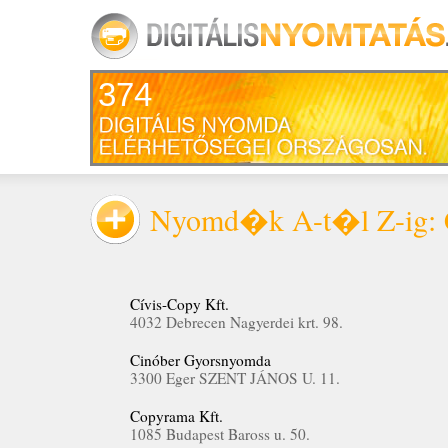
374
Nyomd�k A-t�l Z-ig:
Cívis-Copy Kft.
4032 Debrecen Nagyerdei krt. 98.
Cinóber Gyorsnyomda
3300 Eger SZENT JÁNOS U. 11.
Copyrama Kft.
1085 Budapest Baross u. 50.