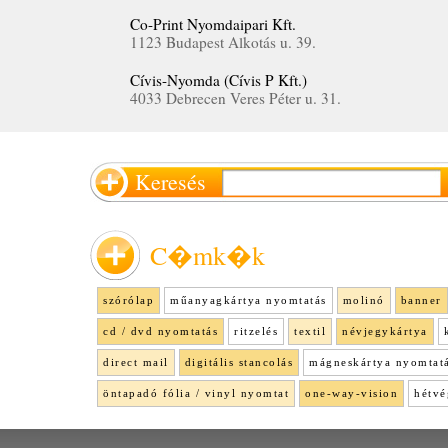
Co-Print Nyomdaipari Kft.
1123 Budapest Alkotás u. 39.
Cívis-Nyomda (Cívis P Kft.)
4033 Debrecen Veres Péter u. 31.
Keresés
C�mk�k
szórólap
műanyagkártya nyomtatás
molinó
banner
cd / dvd nyomtatás
ritzelés
textil
névjegykártya
direct mail
digitális stancolás
mágneskártya nyomtat
öntapadó fólia / vinyl nyomtat
one-way-vision
hétvé