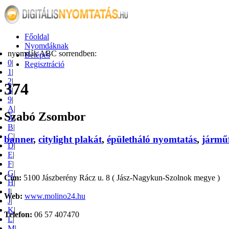
Főoldal
Nyomdáknak
nyomdák ABC sorrendben:
Belépés
0
|
Regisztráció
1
|
2
|
374
3
|
9
|
A
|
Szabó Zsombor
Á
|
B
|
C
|
banner
,
citylight plakát
,
épületháló nyomtatás
,
járműf
D
|
E
|
F
|
G
|
Cím:
5100 Jászberény Rácz u. 8 ( Jász-Nagykun-Szolnok megye )
H
|
I
|
Web:
www.molino24.hu
J
|
K
|
Telefon:
06 57 407470
L
|
M
|