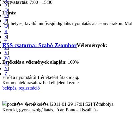
Nyitvatartás:
7:00 - 15:30
N
|
O
|
Leírás:
Ó
|
P
|
Színhelyes, kiváló minőségű digitális nyomtatás alacsony árakon. Molinó
Q
|
R
|
S
|
T
|
RSS csatorna: Szabó Zsombor
Vélemények:
U
|
V
|
W
|
Értékelés a vélemények alapján:
100%
X
|
Y
|
Z
Erről a nyomdáról
1
értékelést írtak idáig.
Kommentek írásához be kell jelentkeznie.
belépés
,
regisztráció
[2011-01-29 17:01:52] Tóthibolya
Korrekt, gyors, szolgáltatás, jó ár. Pontos kiszállítás.