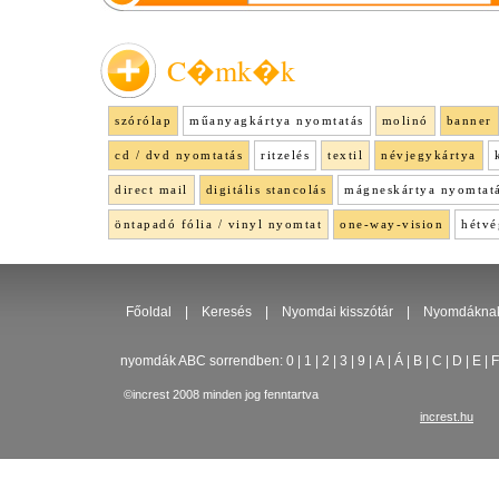
C�mk�k
szórólap
műanyagkártya nyomtatás
molinó
banner
cd / dvd nyomtatás
ritzelés
textil
névjegykártya
direct mail
digitális stancolás
mágneskártya nyomtat
öntapadó fólia / vinyl nyomtat
one-way-vision
hétvé
Főoldal
|
Keresés
|
Nyomdai kisszótár
|
Nyomdákna
nyomdák ABC sorrendben:
0
|
1
|
2
|
3
|
9
|
A
|
Á
|
B
|
C
|
D
|
E
|
F
©increst 2008 minden jog fenntartva
increst.hu