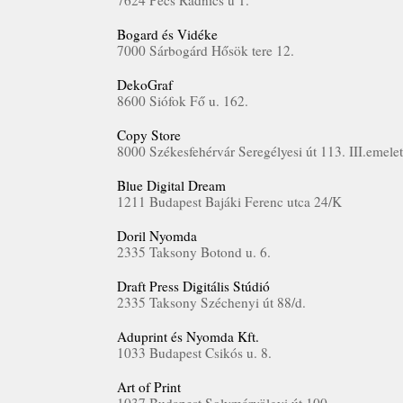
7624 Pécs Radnics u 1.
Bogard és Vidéke
7000 Sárbogárd Hősök tere 12.
DekoGraf
8600 Siófok Fő u. 162.
Copy Store
8000 Székesfehérvár Seregélyesi út 113. III.emele
Blue Digital Dream
1211 Budapest Bajáki Ferenc utca 24/K
Doril Nyomda
2335 Taksony Botond u. 6.
Draft Press Digitális Stúdió
2335 Taksony Széchenyi út 88/d.
Aduprint és Nyomda Kft.
1033 Budapest Csikós u. 8.
Art of Print