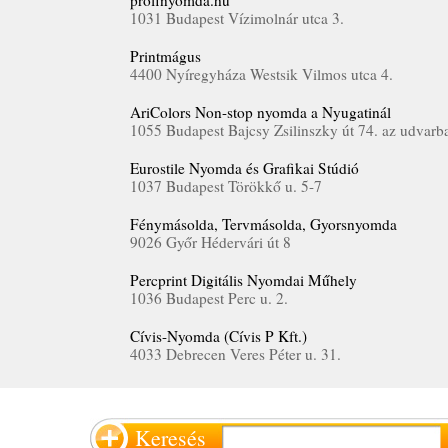
profinyomda.hu
1031 Budapest Vízimolnár utca 3.
Printmágus
4400 Nyíregyháza Westsik Vilmos utca 4.
AriColors Non-stop nyomda a Nyugatinál
1055 Budapest Bajcsy Zsilinszky út 74. az udvarb
Eurostile Nyomda és Grafikai Stúdió
1037 Budapest Törökkő u. 5-7
Fénymásolda, Tervmásolda, Gyorsnyomda
9026 Győr Hédervári út 8
Percprint Digitális Nyomdai Műhely
1036 Budapest Perc u. 2.
Cívis-Nyomda (Cívis P Kft.)
4033 Debrecen Veres Péter u. 31.
Keresés