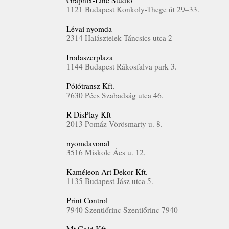
Graphix-Line Stúdió
1121 Budapest Konkoly­­-Thege út 29–33.
Lévai nyomda
2314 Halásztelek Táncsics utca 2
Irodaszerplaza
1144 Budapest Rákosfalva park 3.
Pólótransz Kft.
7630 Pécs Szabadság utca 46.
R-DisPlay Kft
2013 Pomáz Vörösmarty u. 8.
nyomdavonal
3516 Miskolc Ács u. 12.
Kaméleon Art Dekor Kft.
1135 Budapest Jász utca 5.
Print Control
7940 Szentlőrinc Szentlőrinc 7940