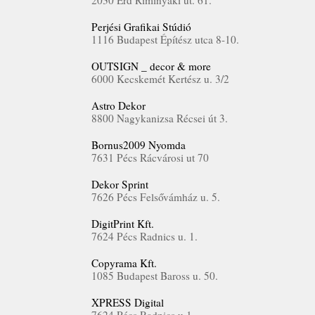
2030 Érd Riminyáki út. 61.
Perjési Grafikai Stúdió
1116 Budapest Építész utca 8-10.
OUTSIGN _ decor & more
6000 Kecskemét Kertész u. 3/2
Astro Dekor
8800 Nagykanizsa Récsei út 3.
Bornus2009 Nyomda
7631 Pécs Rácvárosi ut 70
Dekor Sprint
7626 Pécs Felsővámház u. 5.
DigitPrint Kft.
7624 Pécs Radnics u. 1.
Copyrama Kft.
1085 Budapest Baross u. 50.
XPRESS Digital