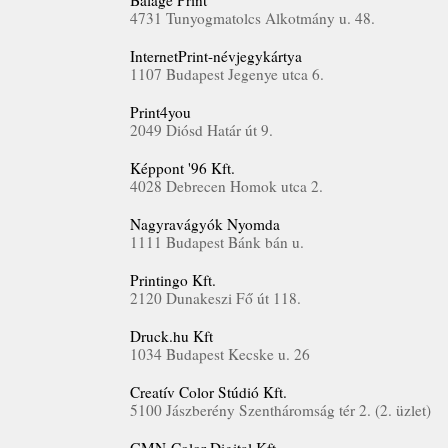
Balage Print
4731 Tunyogmatolcs Alkotmány u. 48.
InternetPrint-névjegykártya
1107 Budapest Jegenye utca 6.
Print4you
2049 Diósd Határ út 9.
Képpont '96 Kft.
4028 Debrecen Homok utca 2.
Nagyravágyók Nyomda
1111 Budapest Bánk bán u.
Printingo Kft.
2120 Dunakeszi Fő út 118.
Druck.hu Kft
1034 Budapest Kecske u. 26
Creatív Color Stúdió Kft.
5100 Jászberény Szentháromság tér 2. (2. üzlet)