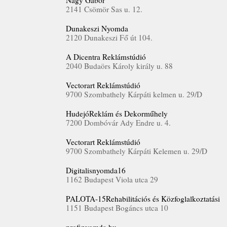
Nagy Gábor
2141 Csömör Sas u. 12.
Dunakeszi Nyomda
2120 Dunakeszi Fő út 104.
A Dicentra Reklámstúdió
2040 Budaörs Károly király u. 88
Vectorart Reklámstúdió
9700 Szombathely Kárpáti kelmen u. 29/D
HudejóReklám és Dekorműhely
7200 Dombóvár Ady Endre u. 4.
Vectorart Reklámstúdió
9700 Szombathely Kárpáti Kelemen u. 29/D
Digitalisnyomda16
1162 Budapest Viola utca 29
PALOTA-15Rehabilitációs és Közfoglalkoztatási
1151 Budapest Bogáncs utca 10