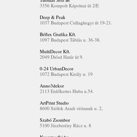
Thomas Soft Bt
3356 Kompolt Kápolnai út 2/E
Deep & Peak
1037 Budapest Csillaghegyi út 19-21.
Béflex Grafika Kft.
1097 Budapest Táblás u. 36-38.
MultiDecor Kft.
2049 Diósd Határ út 9.
0-24 UrbanDecor
1072 Budapest Király u. 19
Anno3dekor
2113 Erdőkertes Huba u.54.
ArtPrint Studio
8600 Siófok Aradi vértanuk u. 2,
Szabó Zsombor
5100 Jászberény Rácz u. 8