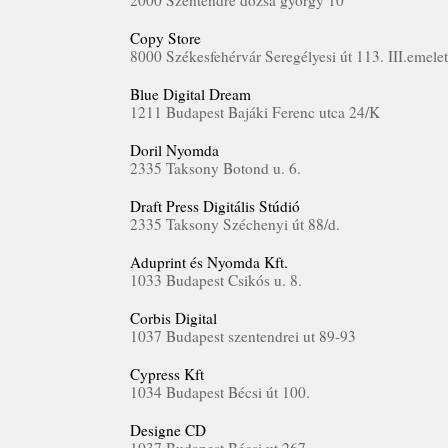
2000 Szentendre dozsa györgy 10
Copy Store
8000 Székesfehérvár Seregélyesi út 113. III.emele
Blue Digital Dream
1211 Budapest Bajáki Ferenc utca 24/K
Doril Nyomda
2335 Taksony Botond u. 6.
Draft Press Digitális Stúdió
2335 Taksony Széchenyi út 88/d.
Aduprint és Nyomda Kft.
1033 Budapest Csikós u. 8.
Corbis Digital
1037 Budapest szentendrei ut 89-93
Cypress Kft
1034 Budapest Bécsi út 100.
Designe CD