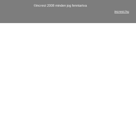
©increst 2008 minden jog fenntartva
increst.hu