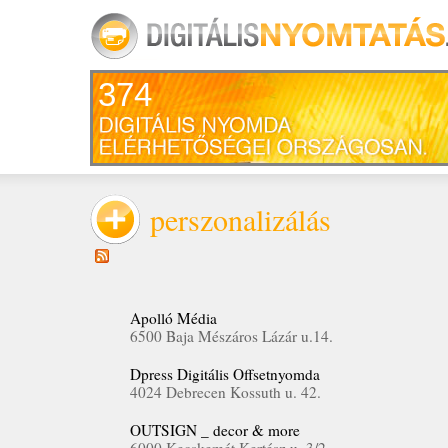
374
perszonalizálás
Apolló Média
6500 Baja Mészáros Lázár u.14.
Dpress Digitális Offsetnyomda
4024 Debrecen Kossuth u. 42.
OUTSIGN _ decor & more