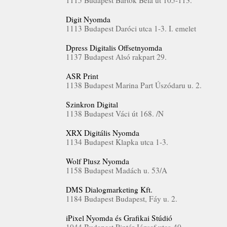
1115 Budapest Bartók Béla út 105-113.
Digit Nyomda
1113 Budapest Daróci utca 1-3. I. emelet
Dpress Digitalis Offsetnyomda
1137 Budapest Alsó rakpart 29.
ASR Print
1138 Budapest Marina Part Úszódaru u. 2.
Szinkron Digital
1138 Budapest Váci út 168. /N
XRX Digitális Nyomda
1134 Budapest Klapka utca 1-3.
Wolf Plusz Nyomda
1158 Budapest Madách u. 53/A
DMS Dialogmarketing Kft.
1184 Budapest Budapest, Fáy u. 2.
iPixel Nyomda és Grafikai Stúdió