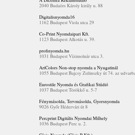
A Dicentra Reklámstúdió
2040 Budaörs Károly király u. 88
Digitalisnyomda16
1162 Budapest Viola utca 29
Co-Print Nyomdaipari Kft.
1123 Budapest Alkotás u. 39.
profinyomda.hu
1031 Budapest Vízimolnár utca 3.
AriColors Non-stop nyomda a Nyugatinál
1055 Budapest Bajcsy Zsilinszky út 74. az udvarb
Eurostile Nyomda és Grafikai Stúdió
1037 Budapest Törökkő u. 5-7
Fénymásolda, Tervmásolda, Gyorsnyomda
9026 Győr Hédervári út 8
Percprint Digitális Nyomdai Műhely
1036 Budapest Perc u. 2.