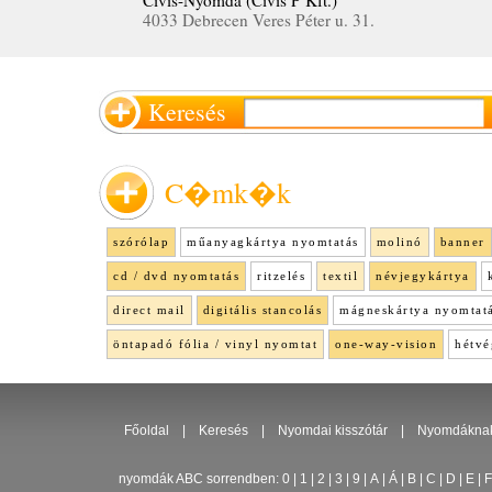
Cívis-Nyomda (Cívis P Kft.)
4033 Debrecen Veres Péter u. 31.
Keresés
C�mk�k
szórólap
műanyagkártya nyomtatás
molinó
banner
cd / dvd nyomtatás
ritzelés
textil
névjegykártya
direct mail
digitális stancolás
mágneskártya nyomtat
öntapadó fólia / vinyl nyomtat
one-way-vision
hétvé
Főoldal
|
Keresés
|
Nyomdai kisszótár
|
Nyomdákna
nyomdák ABC sorrendben:
0
|
1
|
2
|
3
|
9
|
A
|
Á
|
B
|
C
|
D
|
E
|
F