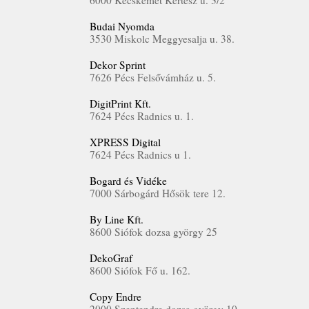
6000 Kecskemét Kertész u. 3/2
Budai Nyomda
3530 Miskolc Meggyesalja u. 38.
Dekor Sprint
7626 Pécs Felsővámház u. 5.
DigitPrint Kft.
7624 Pécs Radnics u. 1.
XPRESS Digital
7624 Pécs Radnics u 1.
Bogard és Vidéke
7000 Sárbogárd Hősök tere 12.
By Line Kft.
8600 Siófok dozsa györgy 25
DekoGraf
8600 Siófok Fő u. 162.
Copy Endre