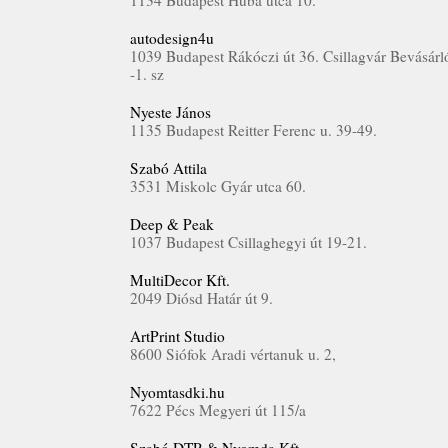
1134 Budapest Huba utca 10.
autodesign4u
1039 Budapest Rákóczi út 36. Csillagvár Bevásárl
-1. sz
Nyeste János
1135 Budapest Reitter Ferenc u. 39-49.
Szabó Attila
3531 Miskolc Gyár utca 60.
Deep & Peak
1037 Budapest Csillaghegyi út 19-21.
MultiDecor Kft.
2049 Diósd Határ út 9.
ArtPrint Studio
8600 Siófok Aradi vértanuk u. 2,
Nyomtasdki.hu
7622 Pécs Megyeri út 115/a