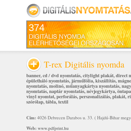
374
T-rex Digitális nyomda
banner
,
cd / dvd nyomtatás
,
citylight plakát
,
direct 
épületháló nyomtatás
,
járműfólia
,
kiszállítás
,
mágne
nyomtatás
,
molinó
,
műanyagkártya nyomtatás
,
nag
nyomtatás
,
naptár nyomtatás
,
névjegykártya
,
öntapa
vinyl nyomtat
,
perforálás
,
perszonalizálás
,
plakát
,
r
szórólap
,
tábla
,
textil
Cím:
4026 Debrecen Darabos u. 33. ( Hajdú-Bihar megy
Web:
www.pdfprint.hu