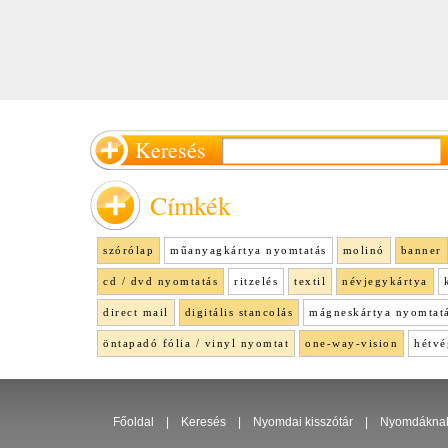
Keresés
Címkék
szórólap
műanyagkártya nyomtatás
molinó
banner
cd / dvd nyomtatás
ritzelés
textil
névjegykártya
direct mail
digitális stancolás
mágneskártya nyomtat
öntapadó fólia / vinyl nyomtat
one-way-vision
hétvé
Főoldal
|
Keresés
|
Nyomdai kisszótár
|
Nyomdákna