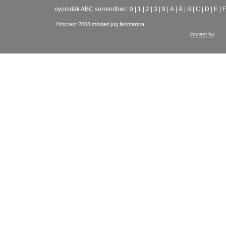
nyomdák ABC sorrendben:
0
|
1
|
2
|
3
|
9
|
A
|
Á
|
B
|
C
|
D
|
E
|
F
©increst 2008 minden jog fenntartva
increst.hu