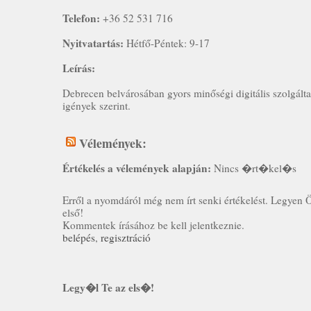
Telefon:
+36 52 531 716
Nyitvatartás:
Hétfő-Péntek: 9-17
Leírás:
Debrecen belvárosában gyors minőségi digitális szolgálta
igények szerint.
Vélemények:
Értékelés a vélemények alapján:
Nincs �rt�kel�s
Erről a nyomdáról még nem írt senki értékelést. Legyen 
első!
Kommentek írásához be kell jelentkeznie.
belépés
,
regisztráció
Legy�l Te az els�!