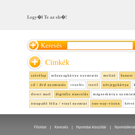
Legy�l Te az els�!
Keresés
Címkék
szórólap
műanyagkártya nyomtatás
molinó
banner
cd / dvd nyomtatás
ritzelés
textil
névjegykártya
direct mail
digitális stancolás
mágneskártya nyomtat
öntapadó fólia / vinyl nyomtat
one-way-vision
hétvé
Főoldal
|
Keresés
|
Nyomdai kisszótár
|
Nyomdákna