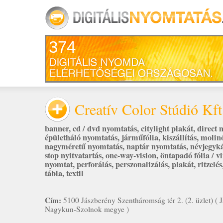
374
Creatív Color Stúdió Kft
banner
,
cd / dvd nyomtatás
,
citylight plakát
,
direct 
épületháló nyomtatás
,
járműfólia
,
kiszállítás
,
molin
nagyméretű nyomtatás
,
naptár nyomtatás
,
névjegyk
stop nyitvatartás
,
one-way-vision
,
öntapadó fólia / v
nyomtat
,
perforálás
,
perszonalizálás
,
plakát
,
ritzelés
tábla
,
textil
Cím:
5100 Jászberény Szentháromság tér 2. (2. üzlet) ( J
Nagykun-Szolnok megye )