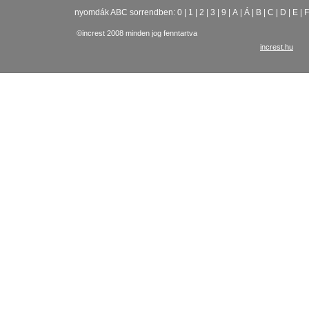
nyomdák ABC sorrendben:
0
|
1
|
2
|
3
|
9
|
A
|
Á
|
B
|
C
|
D
|
E
|
F
©increst 2008 minden jog fenntartva
increst.hu