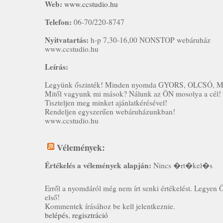
Web:
www.ccstudio.hu
Telefon:
06-70/220-8747
Nyitvatartás:
h-p 7,30-16,00 NONSTOP webáruház
www.ccstudio.hu
Leírás:
Legyünk őszinték! Minden nyomda GYORS, OLCSÓ, 
Mitől vagyunk mi mások? Nálunk az ÖN mosolya a cél!
Tiszteljen meg minket ajánlatkérésével!
Rendeljen egyszerűen webáruházunkban!
www.ccstudio.hu
Vélemények:
Értékelés a vélemények alapján:
Nincs �rt�kel�s
Erről a nyomdáról még nem írt senki értékelést. Legyen 
első!
Kommentek írásához be kell jelentkeznie.
belépés
,
regisztráció