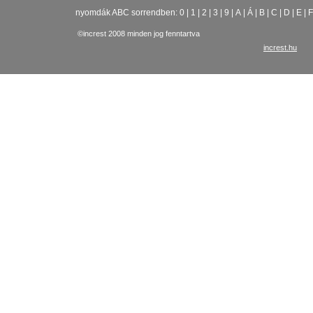
nyomdák ABC sorrendben:
0
|
1
|
2
|
3
|
9
|
A
|
Á
|
B
|
C
|
D
|
E
|
F
©increst 2008 minden jog fenntartva
increst.hu