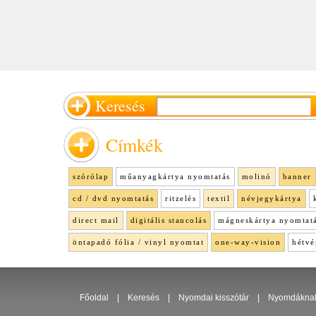
Keresés
Címkék
szórólap
műanyagkártya nyomtatás
molinó
banner
cd / dvd nyomtatás
ritzelés
textil
névjegykártya
direct mail
digitális stancolás
mágneskártya nyomtat
öntapadó fólia / vinyl nyomtat
one-way-vision
hétvé
Főoldal
|
Keresés
|
Nyomdai kisszótár
|
Nyomdákna