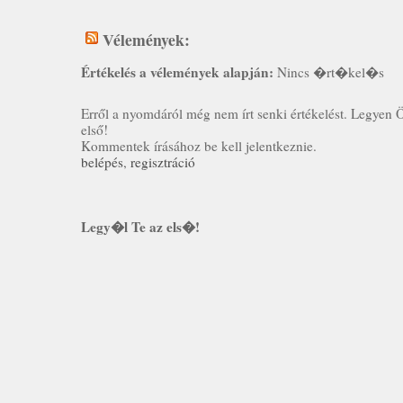
Vélemények:
Értékelés a vélemények alapján:
Nincs �rt�kel�s
Erről a nyomdáról még nem írt senki értékelést. Legyen 
első!
Kommentek írásához be kell jelentkeznie.
belépés
,
regisztráció
Legy�l Te az els�!