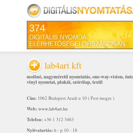
374
lab4art kft
molinó
,
nagyméretű nyomtatás
,
one-way-vision
,
önta
vinyl nyomtat
,
plakát
,
szórólap
,
textil
Cím:
1062 Budapest Aradi u 10 ( Pest megye )
Web:
www.lab4art.hu
Telefon:
+36 1 312 3463
Nyitvatartás:
h - p 10 - 18