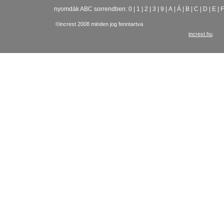
nyomdák ABC sorrendben:
0
|
1
|
2
|
3
|
9
|
A
|
Á
|
B
|
C
|
D
|
E
|
F
©increst 2008 minden jog fenntartva
increst.hu