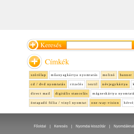
Keresés
Címkék
szórólap
műanyagkártya nyomtatás
molinó
banner
cd / dvd nyomtatás
ritzelés
textil
névjegykártya
direct mail
digitális stancolás
mágneskártya nyomtat
öntapadó fólia / vinyl nyomtat
one-way-vision
hétvé
Főoldal
|
Keresés
|
Nyomdai kisszótár
|
Nyomdákna