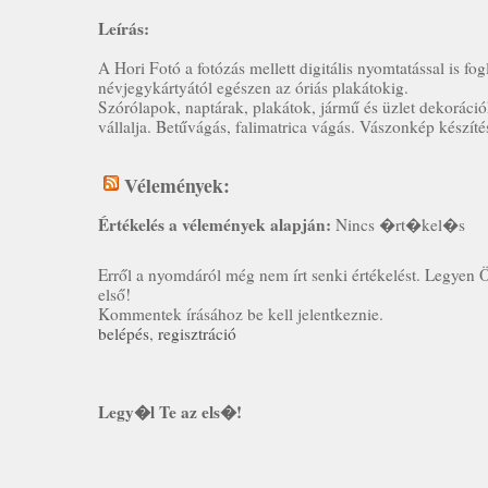
Leírás:
A Hori Fotó a fotózás mellett digitális nyomtatással is fog
névjegykártyától egészen az óriás plakátokig.
Szórólapok, naptárak, plakátok, jármű és üzlet dekoráció
vállalja. Betűvágás, falimatrica vágás. Vászonkép készíté
Vélemények:
Értékelés a vélemények alapján:
Nincs �rt�kel�s
Erről a nyomdáról még nem írt senki értékelést. Legyen 
első!
Kommentek írásához be kell jelentkeznie.
belépés
,
regisztráció
Legy�l Te az els�!