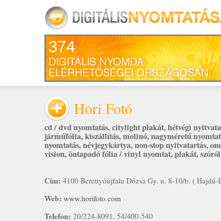
374
Hori Fotó
cd / dvd nyomtatás
,
citylight plakát
,
hétvégi nyitvata
járműfólia
,
kiszállítás
,
molinó
,
nagyméretű nyomtat
nyomtatás
,
névjegykártya
,
non-stop nyitvatartás
,
on
vision
,
öntapadó fólia / vinyl nyomtat
,
plakát
,
szóró
Cím:
4100 Berettyóújfalu Dózsa Gy. u. 8-10/b. ( Hajdú-
Web:
www.horifoto.com
Telefon:
20/224-8091, 54/400-540