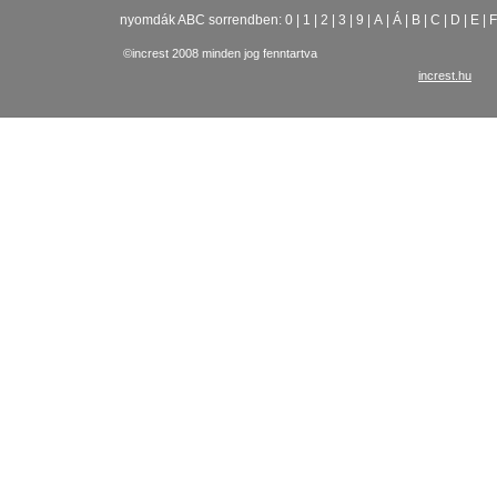
nyomdák ABC sorrendben:
0
|
1
|
2
|
3
|
9
|
A
|
Á
|
B
|
C
|
D
|
E
|
F
©increst 2008 minden jog fenntartva
increst.hu