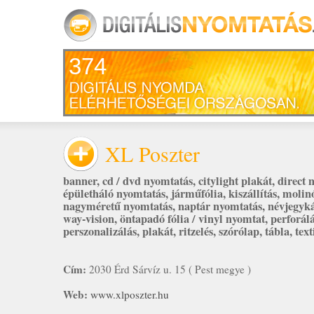
374
XL Poszter
banner
,
cd / dvd nyomtatás
,
citylight plakát
,
direct 
épületháló nyomtatás
,
járműfólia
,
kiszállítás
,
molin
nagyméretű nyomtatás
,
naptár nyomtatás
,
névjegyk
way-vision
,
öntapadó fólia / vinyl nyomtat
,
perforál
perszonalizálás
,
plakát
,
ritzelés
,
szórólap
,
tábla
,
text
Cím:
2030 Érd Sárvíz u. 15 ( Pest megye )
Web:
www.xlposzter.hu