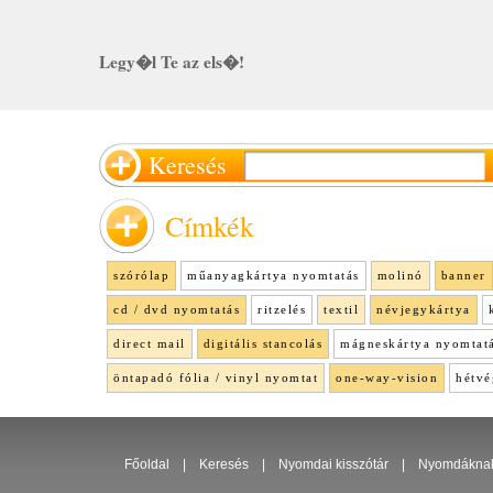
Legy�l Te az els�!
Keresés
Címkék
szórólap
műanyagkártya nyomtatás
molinó
banner
cd / dvd nyomtatás
ritzelés
textil
névjegykártya
direct mail
digitális stancolás
mágneskártya nyomtat
öntapadó fólia / vinyl nyomtat
one-way-vision
hétvé
Főoldal
|
Keresés
|
Nyomdai kisszótár
|
Nyomdákna