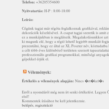
Telefon:
+36205354600
Nyitvatartás:
H-P : 8:00-18:00
Leírás:
Cégünk tagjai már régóta foglalkoznak grafikával, reklám
dekorációk készítésével. A csapat tagjai szeretik is amit 
ez a munkájukban is meglátszik. Megalakolásunkkor azt a
ki magunk elé, hogy a régió lehető legjobb munkáit fogj
prezentálni, hogy ez által az XL Poszter név, köztudatba 
a célt több éves különböző területen szerzett tapasztalattal
professzionális grafikai programokkal, minőségi anyagok
gépekkel érjük el.
Vélemények:
Értékelés a vélemények alapján:
Nincs �rt�kel�s
Erről a nyomdáról még nem írt senki értékelést. Legyen 
első!
Kommentek írásához be kell jelentkeznie.
belépés
,
regisztráció