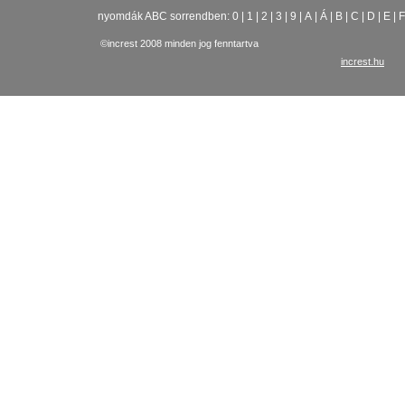
nyomdák ABC sorrendben:
0
|
1
|
2
|
3
|
9
|
A
|
Á
|
B
|
C
|
D
|
E
|
F
©increst 2008 minden jog fenntartva
increst.hu