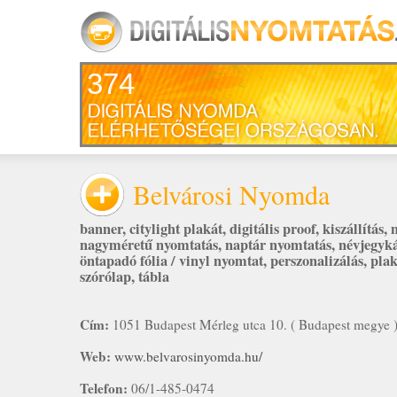
374
Belvárosi Nyomda
banner
,
citylight plakát
,
digitális proof
,
kiszállítás
,
nagyméretű nyomtatás
,
naptár nyomtatás
,
névjegyk
öntapadó fólia / vinyl nyomtat
,
perszonalizálás
,
plak
szórólap
,
tábla
Cím:
1051 Budapest Mérleg utca 10. ( Budapest megye 
Web:
www.belvarosinyomda.hu/
Telefon:
06/1-485-0474