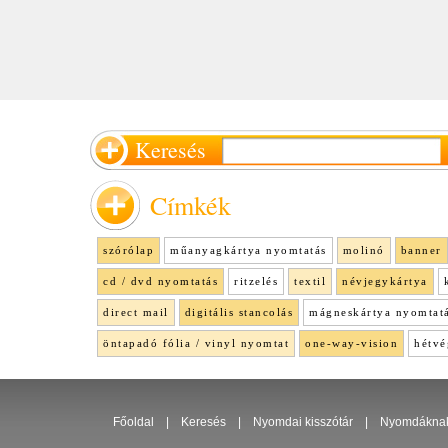
Keresés
Címkék
szórólap
műanyagkártya nyomtatás
molinó
banner
cd / dvd nyomtatás
ritzelés
textil
névjegykártya
direct mail
digitális stancolás
mágneskártya nyomtat
öntapadó fólia / vinyl nyomtat
one-way-vision
hétvé
Főoldal
|
Keresés
|
Nyomdai kisszótár
|
Nyomdákna