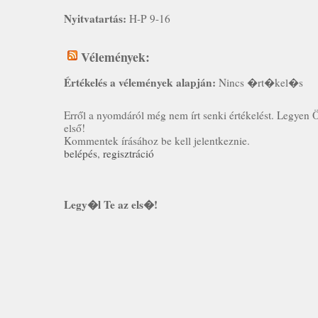
Nyitvatartás:
H-P 9-16
Vélemények:
Értékelés a vélemények alapján:
Nincs �rt�kel�s
Erről a nyomdáról még nem írt senki értékelést. Legyen 
első!
Kommentek írásához be kell jelentkeznie.
belépés
,
regisztráció
Legy�l Te az els�!