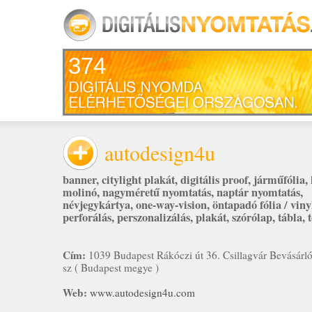
374
autodesign4u
banner
,
citylight plakát
,
digitális proof
,
járműfólia
,
molinó
,
nagyméretű nyomtatás
,
naptár nyomtatás
,
névjegykártya
,
one-way-vision
,
öntapadó fólia / vin
perforálás
,
perszonalizálás
,
plakát
,
szórólap
,
tábla
,
t
Cím:
1039 Budapest Rákóczi út 36. Csillagvár Bevásárló
sz ( Budapest megye )
Web:
www.autodesign4u.com