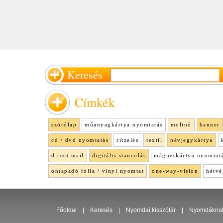
Keresés
Címkék
szórólap
műanyagkártya nyomtatás
molinó
banner
cd / dvd nyomtatás
ritzelés
textil
névjegykártya
direct mail
digitális stancolás
mágneskártya nyomtat
öntapadó fólia / vinyl nyomtat
one-way-vision
hétvé
Főoldal
|
Keresés
|
Nyomdai kisszótár
|
Nyomdákna