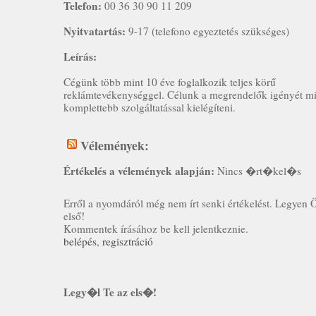
Telefon:
00 36 30 90 11 209
Nyitvatartás:
9-17 (telefono egyeztetés szükséges)
Leírás:
Cégünk több mint 10 éve foglalkozik teljes körű
reklámtevékenységgel. Célunk a megrendelők igényét mi
komplettebb szolgáltatással kielégíteni.
Vélemények:
Értékelés a vélemények alapján:
Nincs �rt�kel�s
Erről a nyomdáról még nem írt senki értékelést. Legyen 
első!
Kommentek írásához be kell jelentkeznie.
belépés
,
regisztráció
Legy�l Te az els�!