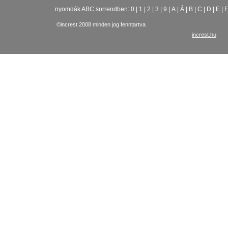
nyomdák ABC sorrendben:
0
|
1
|
2
|
3
|
9
|
A
|
Á
|
B
|
C
|
D
|
E
|
F
©increst 2008 minden jog fenntartva
increst.hu