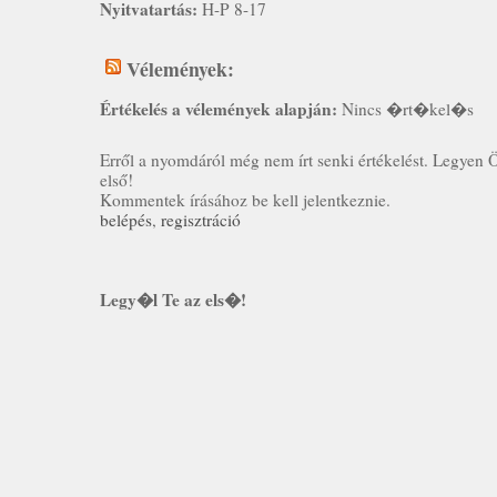
Nyitvatartás:
H-P 8-17
Vélemények:
Értékelés a vélemények alapján:
Nincs �rt�kel�s
Erről a nyomdáról még nem írt senki értékelést. Legyen 
első!
Kommentek írásához be kell jelentkeznie.
belépés
,
regisztráció
Legy�l Te az els�!