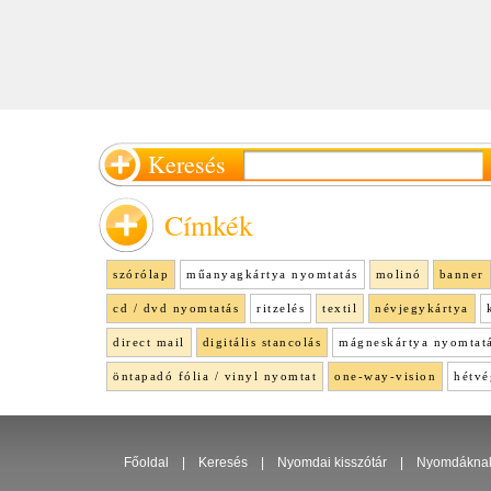
Keresés
Címkék
szórólap
műanyagkártya nyomtatás
molinó
banner
cd / dvd nyomtatás
ritzelés
textil
névjegykártya
direct mail
digitális stancolás
mágneskártya nyomtat
öntapadó fólia / vinyl nyomtat
one-way-vision
hétvé
Főoldal
|
Keresés
|
Nyomdai kisszótár
|
Nyomdákna