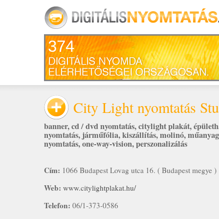
374
City Light nyomtatás St
banner
,
cd / dvd nyomtatás
,
citylight plakát
,
épületh
nyomtatás
,
járműfólia
,
kiszállítás
,
molinó
,
műanyag
nyomtatás
,
one-way-vision
,
perszonalizálás
Cím:
1066 Budapest Lovag utca 16. ( Budapest megye )
Web:
www.citylightplakat.hu/
Telefon:
06/1-373-0586