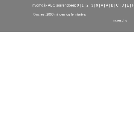
nyomdák ABC sorrendben:
0
|
1
|
2
|
3
|
9
|
A
|
Á
|
B
|
C
|
D
|
E
|
F
©increst 2008 minden jog fenntartva
increst.hu