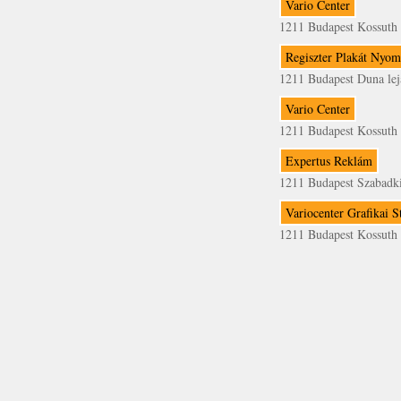
Vario Center
1211 Budapest Kossuth 
Regiszter Plakát Nyo
1211 Budapest Duna lejá
Vario Center
1211 Budapest Kossuth 
Expertus Reklám
1211 Budapest Szabadki
Variocenter Grafikai S
1211 Budapest Kossuth 