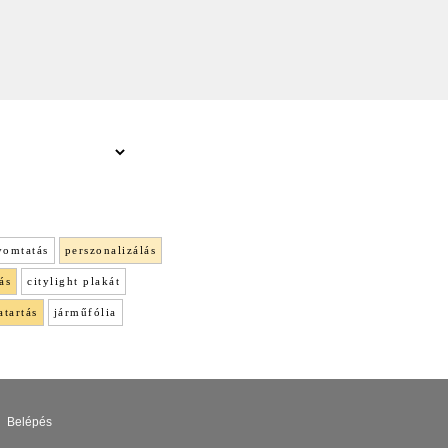
yomtatás
perszonalizálás
ás
citylight plakát
atartás
járműfólia
Belépés