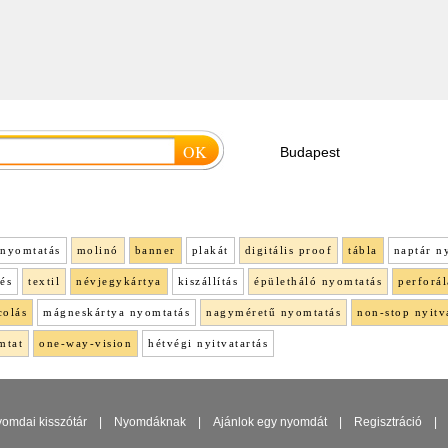
nyomtatás
molinó
banner
plakát
digitális proof
tábla
naptár n
lés
textil
névjegykártya
kiszállítás
épületháló nyomtatás
perforál
colás
mágneskártya nyomtatás
nagyméretű nyomtatás
non-stop nyitv
mtat
one-way-vision
hétvégi nyitvatartás
omdai kisszótár
|
Nyomdáknak
|
Ajánlok egy nyomdát
|
Regisztráció
|