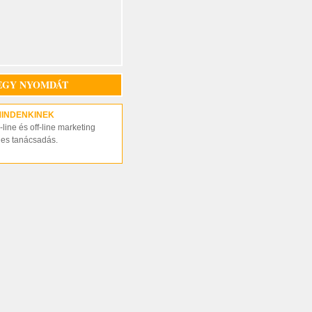
EGY NYOMDÁT
MINDENKINEK
line és off-line marketing
nes tanácsadás.