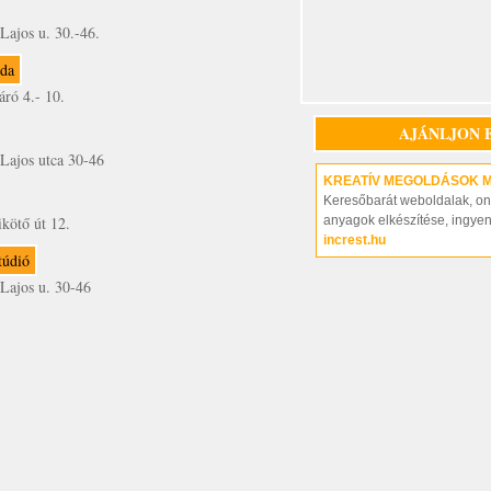
Lajos u. 30.-46.
mda
ró 4.- 10.
AJÁNLJON 
Lajos utca 30-46
KREATÍV MEGOLDÁSOK 
Keresőbarát weboldalak, on-
kötő út 12.
anyagok elkészítése, ingye
increst.hu
túdió
Lajos u. 30-46