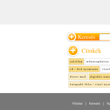
Keresés
Címkék
szórólap
műanyagkártya 
cd / dvd nyomtatás
ritze
direct mail
digitális stan
öntapadó fólia / vinyl nyo
Főoldal
|
Keresés
|
Ny