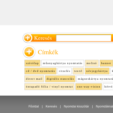
Keresés
Címkék
szórólap
műanyagkártya nyomtatás
molinó
banner
cd / dvd nyomtatás
ritzelés
textil
névjegykártya
direct mail
digitális stancolás
mágneskártya nyomtat
öntapadó fólia / vinyl nyomtat
one-way-vision
hétvé
Főoldal
|
Keresés
|
Nyomdai kisszótár
|
Nyomdákna