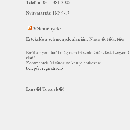
Telefon:
06-1-381-3005
Nyitvatartás:
H-P 9-17
Vélemények:
Értékelés a vélemények alapján:
Nincs �rt�kel�s
Erről a nyomdáról még nem írt senki értékelést. Legyen 
első!
Kommentek írásához be kell jelentkeznie.
belépés
,
regisztráció
Legy�l Te az els�!