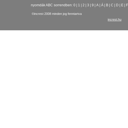
nyomdák ABC sorrendben:
0
|
1
|
2
|
3
|
9
|
A
|
Á
|
B
|
C
|
D
|
E
|
F
©increst 2008 minden jog fenntartva
increst.hu