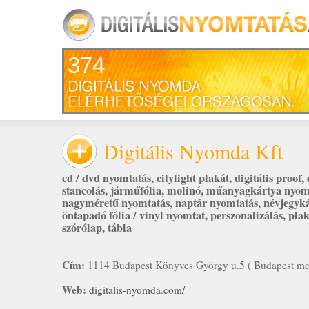
374
Digitális Nyomda Kft
cd / dvd nyomtatás
,
citylight plakát
,
digitális proof
,
stancolás
,
járműfólia
,
molinó
,
műanyagkártya nyom
nagyméretű nyomtatás
,
naptár nyomtatás
,
névjegyk
öntapadó fólia / vinyl nyomtat
,
perszonalizálás
,
plak
szórólap
,
tábla
Cím:
1114 Budapest Könyves György u.5 ( Budapest me
Web:
digitalis-nyomda.com/