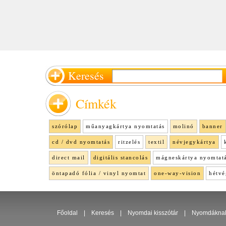
Keresés
Címkék
szórólap
műanyagkártya nyomtatás
molinó
banner
cd / dvd nyomtatás
ritzelés
textil
névjegykártya
direct mail
digitális stancolás
mágneskártya nyomtat
öntapadó fólia / vinyl nyomtat
one-way-vision
hétvé
Főoldal
|
Keresés
|
Nyomdai kisszótár
|
Nyomdákna