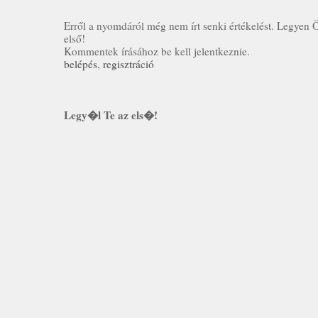
Erről a nyomdáról még nem írt senki értékelést. Legyen 
első!
Kommentek írásához be kell jelentkeznie.
belépés
,
regisztráció
Legy�l Te az els�!