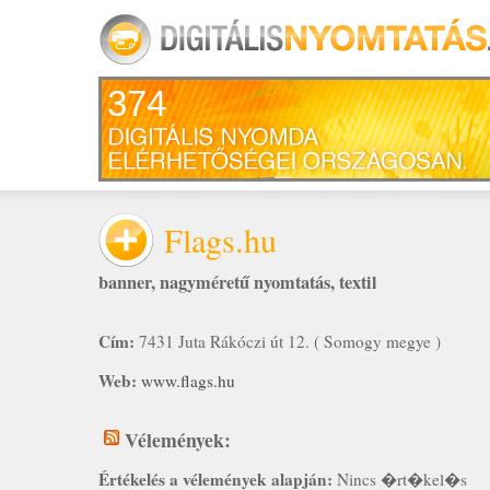
374
Flags.hu
banner
,
nagyméretű nyomtatás
,
textil
Cím:
7431 Juta Rákóczi út 12. ( Somogy megye )
Web:
www.flags.hu
Vélemények:
Értékelés a vélemények alapján:
Nincs �rt�kel�s