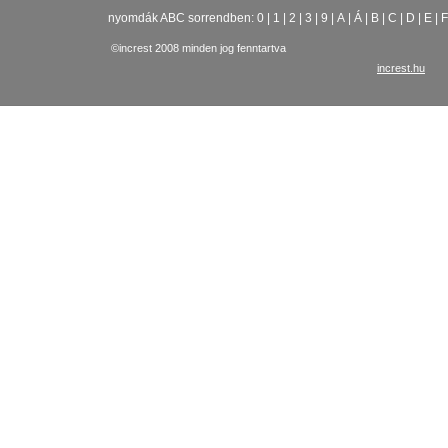
nyomdák ABC sorrendben:
0
|
1
|
2
|
3
|
9
|
A
|
Á
|
B
|
C
|
D
|
E
|
F
©increst 2008 minden jog fenntartva
increst.hu