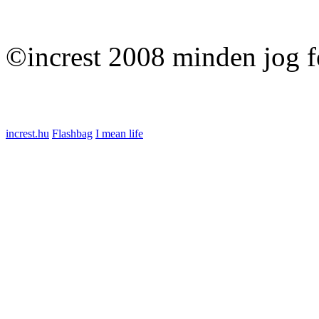
©increst 2008 minden jog f
increst.hu
Flashbag
I mean life