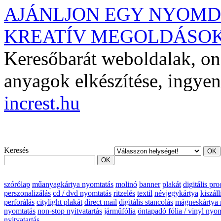
AJÁNLJON EGY NYOM
KREATÍV MEGOLDÁSO
Keresőbarát weboldalak, on-
anyagok elkészítése, ingyen
increst.hu
Keresés
szórólap
műanyagkártya nyomtatás
molinó
banner
plakát
digitális pro
perszonalizálás
cd / dvd nyomtatás
ritzelés
textil
névjegykártya
kiszáll
perforálás
citylight plakát
direct mail
digitális stancolás
mágneskártya 
nyomtatás
non-stop nyitvatartás
járműfólia
öntapadó fólia / vinyl nyo
nyitvatartás