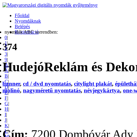
Főoldal
Nyomdáknak
Belépés
nyomdák ABC sorrendben:
Regisztráció
0
|
1
|
374
2
|
3
|
9
|
HudejóReklám és Deko
A
|
Á
|
B
|
C
|
banner
,
cd / dvd nyomtatás
,
citylight plakát
,
épülethá
D
|
molinó
,
nagyméretű nyomtatás
,
névjegykártya
,
one-w
E
|
F
|
G
|
H
|
I
|
J
|
K
|
Cím:
7200 Dombóvár Ady En
L
|
M
|