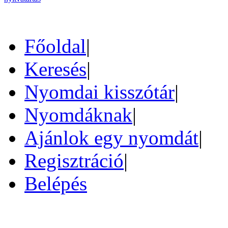
Főoldal
|
Keresés
|
Nyomdai kisszótár
|
Nyomdáknak
|
Ajánlok egy nyomdát
|
Regisztráció
|
Belépés