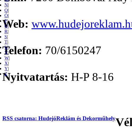
N
|
O
|
Ó
|
Web:
www.hudejoreklam.h
P
|
Q
|
R
|
S
|
T
|
Telefon:
70/6150247
U
|
V
|
W
|
X
|
Y
|
Nyitvatartás:
H-P 8-16
Z
RSS csatorna: HudejóReklám és Dekorműhely
Vé