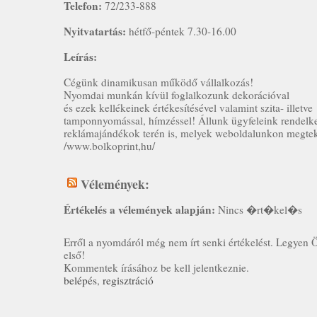
Telefon:
72/233-888
Nyitvatartás:
hétfő-péntek 7.30-16.00
Leírás:
Cégünk dinamikusan működő vállalkozás!
Nyomdai munkán kívül foglalkozunk dekorációval
és ezek kellékeinek értékesítésével valamint szita- illetve
tamponnyomással, hímzéssel! Állunk ügyfeleink rendelke
reklámajándékok terén is, melyek weboldalunkon megtek
/www.bolkoprint,hu/
Vélemények:
Értékelés a vélemények alapján:
Nincs �rt�kel�s
Erről a nyomdáról még nem írt senki értékelést. Legyen 
első!
Kommentek írásához be kell jelentkeznie.
belépés
,
regisztráció