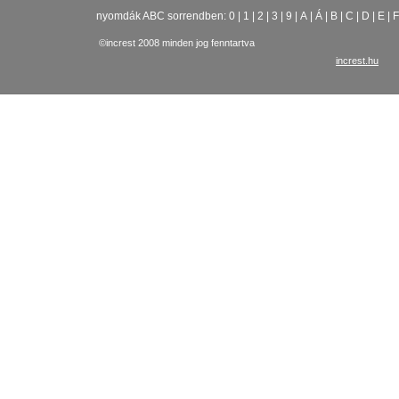
nyomdák ABC sorrendben:
0
|
1
|
2
|
3
|
9
|
A
|
Á
|
B
|
C
|
D
|
E
|
F
©increst 2008 minden jog fenntartva
increst.hu