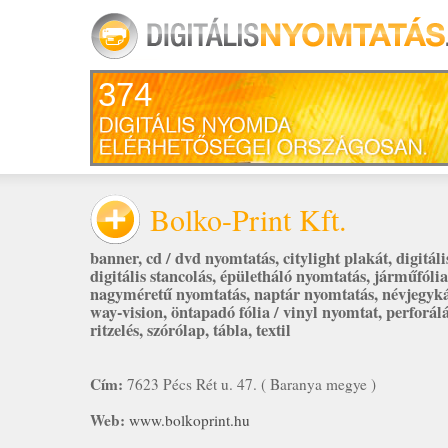
374
Bolko-Print Kft.
banner
,
cd / dvd nyomtatás
,
citylight plakát
,
digitáli
digitális stancolás
,
épületháló nyomtatás
,
járműfólia
nagyméretű nyomtatás
,
naptár nyomtatás
,
névjegyk
way-vision
,
öntapadó fólia / vinyl nyomtat
,
perforál
ritzelés
,
szórólap
,
tábla
,
textil
Cím:
7623 Pécs Rét u. 47. ( Baranya megye )
Web:
www.bolkoprint.hu