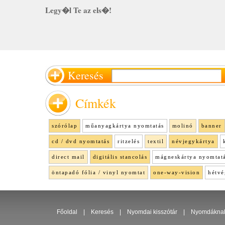
Legy�l Te az els�!
Keresés
Címkék
szórólap
műanyagkártya nyomtatás
molinó
banner
cd / dvd nyomtatás
ritzelés
textil
névjegykártya
direct mail
digitális stancolás
mágneskártya nyomtat
öntapadó fólia / vinyl nyomtat
one-way-vision
hétvé
Főoldal
|
Keresés
|
Nyomdai kisszótár
|
Nyomdákna