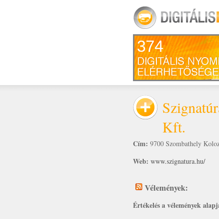
374
Szignatú
Kft.
Cím:
9700 Szombathely Kolozs
Web:
www.szignatura.hu/
Vélemények:
Értékelés a vélemények alapj