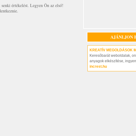
senki értékelést. Legyen Ön az első!
lentkeznie.
AJÁNLJON 
KREATÍV MEGOLDÁSOK 
Keresőbarát weboldalak, on-
anyagok elkészítése, ingye
increst.hu