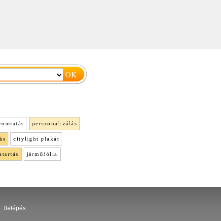
yomtatás
perszonalizálás
ás
citylight plakát
atartás
járműfólia
Belépés