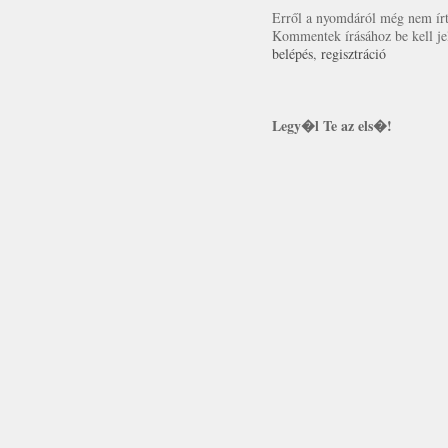
Erről a nyomdáról még nem írt 
Kommentek írásához be kell je
belépés
,
regisztráció
Legy�l Te az els�!