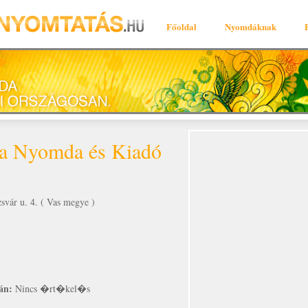
Főoldal
Nyomdáknak
ra Nyomda és Kiadó
vár u. 4. ( Vas megye )
án:
Nincs �rt�kel�s