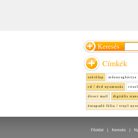
Keresés
Címkék
szórólap
műanyagkártya 
cd / dvd nyomtatás
ritze
direct mail
digitális stan
öntapadó fólia / vinyl nyo
Főoldal
|
Keresés
|
Ny