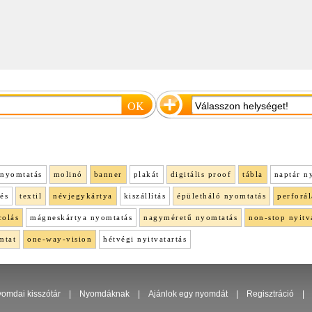
nyomtatás
molinó
banner
plakát
digitális proof
tábla
naptár n
lés
textil
névjegykártya
kiszállítás
épületháló nyomtatás
perforál
colás
mágneskártya nyomtatás
nagyméretű nyomtatás
non-stop nyitv
mtat
one-way-vision
hétvégi nyitvatartás
omdai kisszótár
|
Nyomdáknak
|
Ajánlok egy nyomdát
|
Regisztráció
|