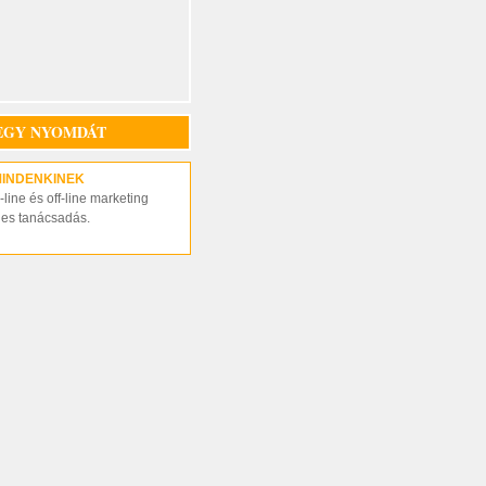
EGY NYOMDÁT
MINDENKINEK
line és off-line marketing
nes tanácsadás.