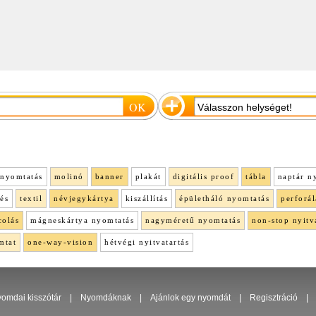
nyomtatás
molinó
banner
plakát
digitális proof
tábla
naptár n
lés
textil
névjegykártya
kiszállítás
épületháló nyomtatás
perforál
colás
mágneskártya nyomtatás
nagyméretű nyomtatás
non-stop nyitv
mtat
one-way-vision
hétvégi nyitvatartás
omdai kisszótár
|
Nyomdáknak
|
Ajánlok egy nyomdát
|
Regisztráció
|