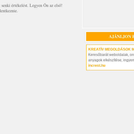
senki értékelést. Legyen Ön az első!
lentkeznie.
AJÁNLJON 
KREATÍV MEGOLDÁSOK 
Keresőbarát weboldalak, on-
anyagok elkészítése, ingye
increst.hu