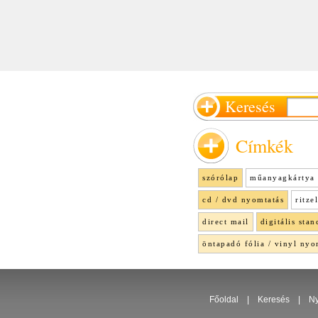
Keresés
Címkék
szórólap
műanyagkártya 
cd / dvd nyomtatás
ritze
direct mail
digitális stan
öntapadó fólia / vinyl nyo
Főoldal
|
Keresés
|
Ny