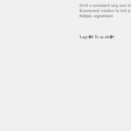
Erről a nyomdáról még nem írt 
Kommentek írásához be kell je
belépés
,
regisztráció
Legy�l Te az els�!