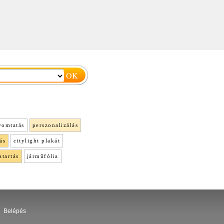
yomtatás
perszonalizálás
ás
citylight plakát
atartás
járműfólia
Belépés