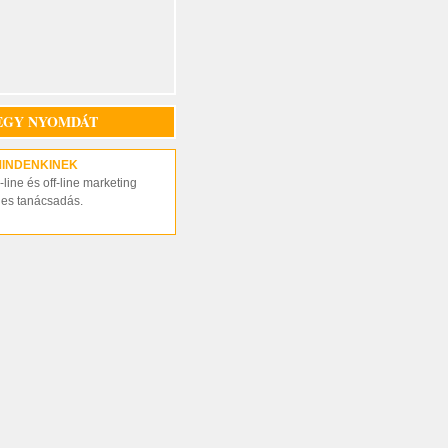
EGY NYOMDÁT
MINDENKINEK
line és off-line marketing
nes tanácsadás.