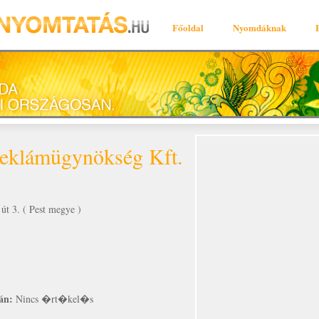
Főoldal
Nyomdáknak
eklámügynökség Kft.
út 3. ( Pest megye )
án:
Nincs �rt�kel�s