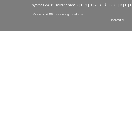
nyomdák ABC sorrendben:
0
|
1
|
2
|
3
|
9
|
A
|
Á
|
B
|
C
|
D
|
E
|
F
©increst 2008 minden jog fenntartva
increst.hu