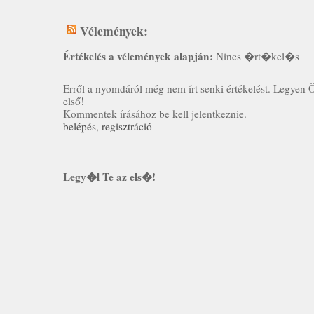
Vélemények:
Értékelés a vélemények alapján:
Nincs �rt�kel�s
Erről a nyomdáról még nem írt senki értékelést. Legyen 
első!
Kommentek írásához be kell jelentkeznie.
belépés
,
regisztráció
Legy�l Te az els�!