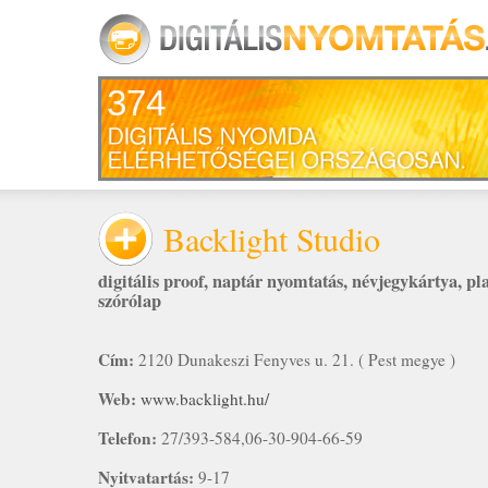
374
Backlight Studio
digitális proof
,
naptár nyomtatás
,
névjegykártya
,
pl
szórólap
Cím:
2120 Dunakeszi Fenyves u. 21. ( Pest megye )
Web:
www.backlight.hu/
Telefon:
27/393-584,06-30-904-66-59
Nyitvatartás:
9-17