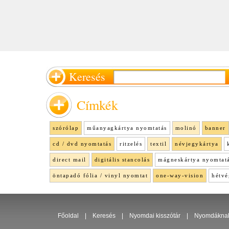
Keresés
Címkék
szórólap
műanyagkártya nyomtatás
molinó
banner
cd / dvd nyomtatás
ritzelés
textil
névjegykártya
direct mail
digitális stancolás
mágneskártya nyomtat
öntapadó fólia / vinyl nyomtat
one-way-vision
hétvé
Főoldal
|
Keresés
|
Nyomdai kisszótár
|
Nyomdákna