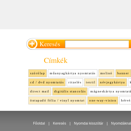
Keresés
Címkék
szórólap
műanyagkártya nyomtatás
molinó
banner
cd / dvd nyomtatás
ritzelés
textil
névjegykártya
direct mail
digitális stancolás
mágneskártya nyomtat
öntapadó fólia / vinyl nyomtat
one-way-vision
hétvé
Főoldal
|
Keresés
|
Nyomdai kisszótár
|
Nyomdákna