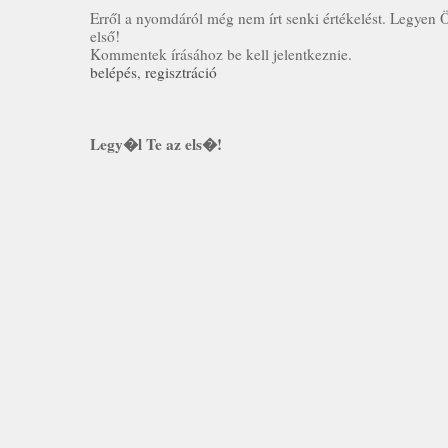
Erről a nyomdáról még nem írt senki értékelést. Legyen 
első!
Kommentek írásához be kell jelentkeznie.
belépés
,
regisztráció
Legy�l Te az els�!