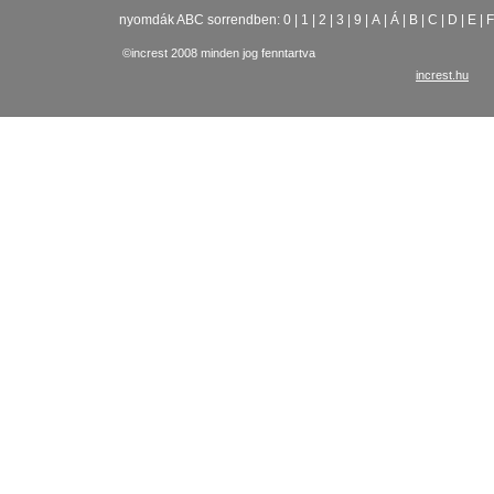
nyomdák ABC sorrendben:
0
|
1
|
2
|
3
|
9
|
A
|
Á
|
B
|
C
|
D
|
E
|
F
©increst 2008 minden jog fenntartva
increst.hu