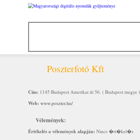
374
Poszterfotó Kft
Cím:
1145 Budapest Amerikai út 56. ( Budapest megye )
Web:
www.poszter.hu/
Vélemények:
Értékelés a vélemények alapján:
Nincs �rt�kel�s