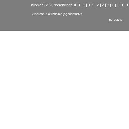
nyomdák ABC sorrendben:
0
|
1
|
2
|
3
|
9
|
A
|
Á
|
B
|
C
|
D
|
E
|
F
©increst 2008 minden jog fenntartva
increst.hu