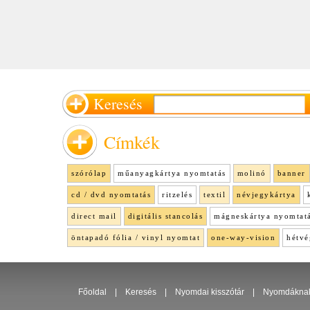
Keresés
Címkék
szórólap
műanyagkártya nyomtatás
molinó
banner
cd / dvd nyomtatás
ritzelés
textil
névjegykártya
direct mail
digitális stancolás
mágneskártya nyomtat
öntapadó fólia / vinyl nyomtat
one-way-vision
hétvé
Főoldal
|
Keresés
|
Nyomdai kisszótár
|
Nyomdákna