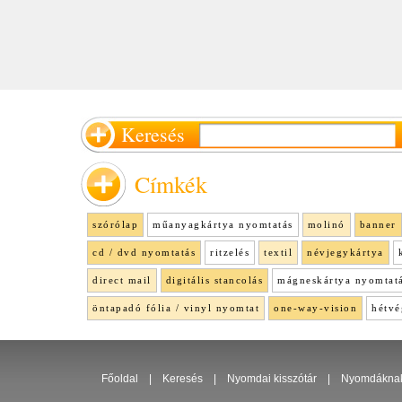
Keresés
Címkék
szórólap
műanyagkártya nyomtatás
molinó
banner
cd / dvd nyomtatás
ritzelés
textil
névjegykártya
direct mail
digitális stancolás
mágneskártya nyomtat
öntapadó fólia / vinyl nyomtat
one-way-vision
hétvé
Főoldal
|
Keresés
|
Nyomdai kisszótár
|
Nyomdákna