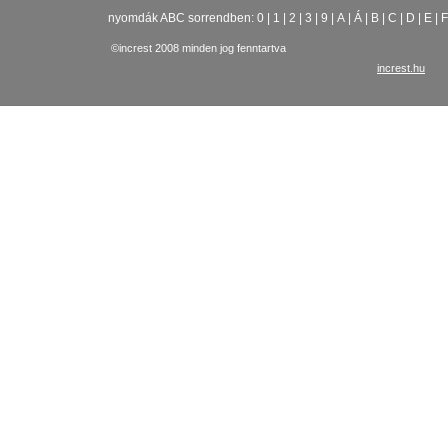
nyomdák ABC sorrendben:
0
|
1
|
2
|
3
|
9
|
A
|
Á
|
B
|
C
|
D
|
E
|
F
©increst 2008 minden jog fenntartva
increst.hu