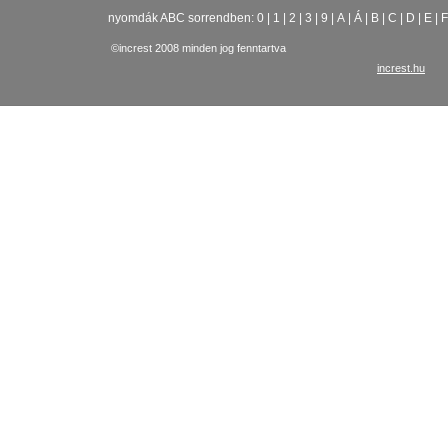
nyomdák ABC sorrendben:
0
|
1
|
2
|
3
|
9
|
A
|
Á
|
B
|
C
|
D
|
E
|
F
©increst 2008 minden jog fenntartva
increst.hu