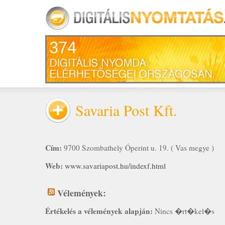
374
Savaria Post Kft.
Cím:
9700 Szombathely Óperint u. 19. ( Vas megye )
Web:
www.savariapost.hu/indexf.html
Vélemények:
Értékelés a vélemények alapján:
Nincs �rt�kel�s