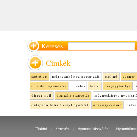
Keresés
Címkék
szórólap
műanyagkártya nyomtatás
molinó
banner
cd / dvd nyomtatás
ritzelés
textil
névjegykártya
direct mail
digitális stancolás
mágneskártya nyomtat
öntapadó fólia / vinyl nyomtat
one-way-vision
hétvé
Főoldal
|
Keresés
|
Nyomdai kisszótár
|
Nyomdákna