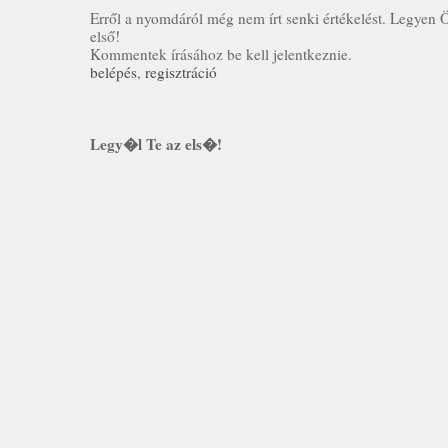
Erről a nyomdáról még nem írt senki értékelést. Legyen 
első!
Kommentek írásához be kell jelentkeznie.
belépés
,
regisztráció
Legy�l Te az els�!