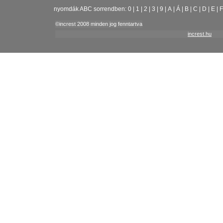
nyomdák ABC sorrendben:
0
|
1
|
2
|
3
|
9
|
A
|
Á
|
B
|
C
|
D
|
E
|
F
©increst 2008 minden jog fenntartva
increst.hu