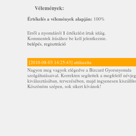
Vélemények:
Értékelés a vélemények alapján:
100%
1
Erről a nyomdáról
értékelést írtak idáig.
Kommentek írásához be kell jelentkeznie.
belépés
,
regisztráció
[2010-08-03 14:25:43] attilaszita
Nagyon meg vagyok elégedve a Bizcard Gyorsnyomda
szolgáltatásaival. Korrekten segítettek a megfelelő névje
kiválasztásában, tervezésében, majd ingyenesen kiszállíto
Köszönöm szépen, sok sikert kívánok!