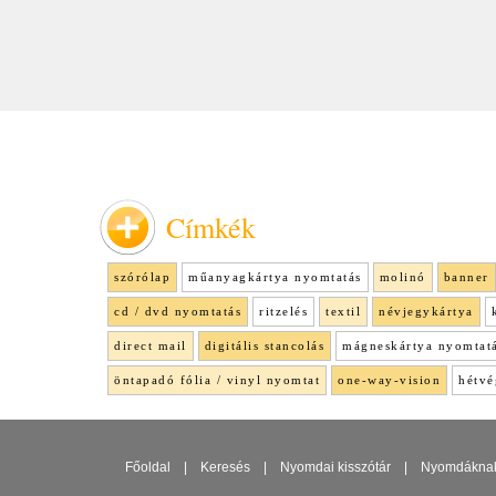
Keresés
Címkék
szórólap
műanyagkártya nyomtatás
molinó
banner
cd / dvd nyomtatás
ritzelés
textil
névjegykártya
direct mail
digitális stancolás
mágneskártya nyomtat
öntapadó fólia / vinyl nyomtat
one-way-vision
hétvé
Főoldal
|
Keresés
|
Nyomdai kisszótár
|
Nyomdákna